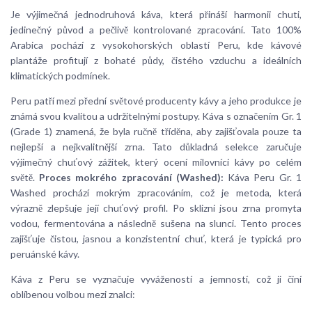
Je výjimečná jednodruhová káva, která přináší harmonii chuti,
jedinečný původ a pečlivě kontrolované zpracování. Tato 100%
Arabica pochází z vysokohorských oblastí Peru, kde kávové
plantáže profitují z bohaté půdy, čistého vzduchu a ideálních
klimatických podmínek.
Peru patří mezi přední světové producenty kávy a jeho produkce je
známá svou kvalitou a udržitelnými postupy. Káva s označením Gr. 1
(Grade 1) znamená, že byla ručně tříděna, aby zajišťovala pouze ta
nejlepší a nejkvalitnější zrna. Tato důkladná selekce zaručuje
výjimečný chuťový zážitek, který ocení milovníci kávy po celém
světě.
Proces mokrého zpracování (Washed):
Káva Peru Gr. 1
Washed prochází mokrým zpracováním, což je metoda, která
výrazně zlepšuje její chuťový profil. Po sklizni jsou zrna promyta
vodou, fermentována a následně sušena na slunci. Tento proces
zajišťuje čistou, jasnou a konzistentní chuť, která je typická pro
peruánské kávy.
Káva z Peru se vyznačuje vyvážeností a jemností, což ji činí
oblíbenou volbou mezi znalci: