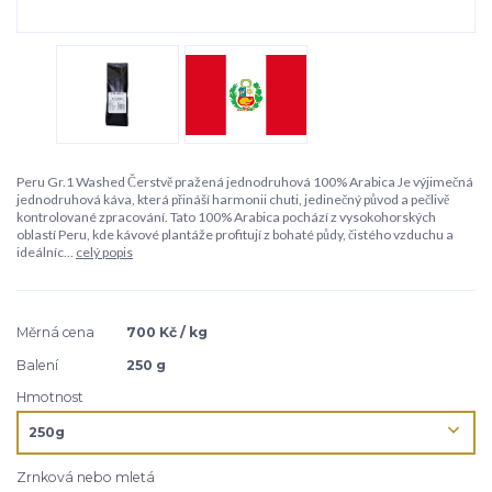
Peru Gr.1 Washed Čerstvě pražená jednodruhová 100% Arabica Je výjimečná
jednodruhová káva, která přináší harmonii chuti, jedinečný původ a pečlivě
kontrolované zpracování. Tato 100% Arabica pochází z vysokohorských
oblastí Peru, kde kávové plantáže profitují z bohaté půdy, čistého vzduchu a
ideálníc...
celý popis
Měrná cena
700 Kč / kg
Balení
250 g
Hmotnost
Zrnková nebo mletá