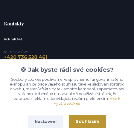
Kontakty
RoPraKAFE
Miroslav Cvek
+420 736 528 461
(Po-Pá, 9-12 / 13-16 hod.) (So, 9-12 hod.)
🍪 Jak byste rádi své cookies?
info@roprakafe.cz
Soubory cookies používáme ke správnému fungování našeho
e-shopu a v případě vašeho souhlasu také ke sledování statistik
o webu, měření efektivity reklamních kampaní, zapamatování
vašeho oblíbeného nastavení při používání stránek, či
zobrazení reklam odpovídajících vašim preferencím.
Více k
využití cookies
Souhlasím
Nastavení
Upravit sběr cookies.