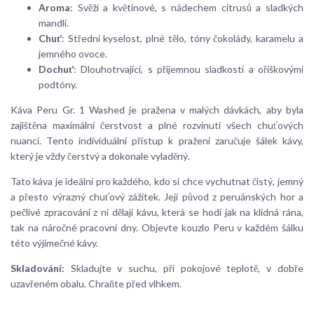
Aroma
: Svěží a květinové, s nádechem citrusů a sladkých
mandlí.
Chuť
: Střední kyselost, plné tělo, tóny čokolády, karamelu a
jemného ovoce.
Dochuť
: Dlouhotrvající, s příjemnou sladkostí a oříškovými
podtóny.
Káva Peru Gr. 1 Washed je pražena v malých dávkách, aby byla
zajištěna maximální čerstvost a plné rozvinutí všech chuťových
nuancí. Tento individuální přístup k pražení zaručuje šálek kávy,
který je vždy čerstvý a dokonale vyladěný.
Tato káva je ideální pro každého, kdo si chce vychutnat čistý, jemný
a přesto výrazný chuťový zážitek. Její původ z peruánských hor a
pečlivé zpracování z ní dělají kávu, která se hodí jak na klidná rána,
tak na náročné pracovní dny. Objevte kouzlo Peru v každém šálku
této výjimečné kávy.
Skladování:
Skladujte v suchu, při pokojové teplotě, v dobře
uzavřeném obalu. Chraňte před vlhkem.