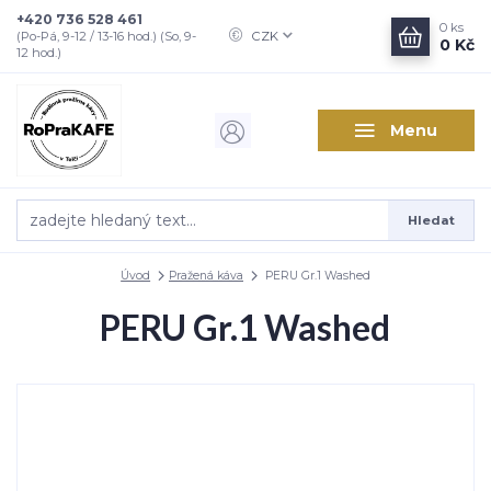
+420 736 528 461
0
ks
CZK
(Po-Pá, 9-12 / 13-16 hod.) (So, 9-
0 Kč
12 hod.)
Menu
Hledat
Úvod
Pražená káva
PERU Gr.1 Washed
PERU Gr.1 Washed