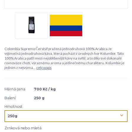
Colombia Supremo Čerstvě pražená jednodruhová 100% Arabica Je
výjimečná jednodruhová káva, která pochází z úrodných hor Kolumbie. Tato
100% Arabica patří mezi nejoblíbenější kávy na světě, a to díky své dokonalé
rovnováze chutí, výraznému aroma a jedinečnému charakteru. Kolumbie je
jedním z nejvýzna...
celý popis
Měrná cena
700 Kč / kg
Balení
250 g
Hmotnost
Zrnková nebo mletá