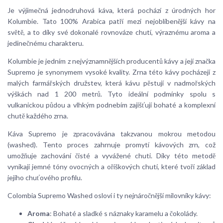
Je výjimečná jednodruhová káva, která pochází z úrodných hor
Kolumbie. Tato 100% Arabica patří mezi nejoblíbenější kávy na
světě, a to díky své dokonalé rovnováze chutí, výraznému aroma a
jedinečnému charakteru.
Kolumbie je jedním z nejvýznamnějších producentů kávy a její značka
Supremo je synonymem vysoké kvality. Zrna této kávy pocházejí z
malých farmářských družstev, která kávu pěstují v nadmořských
výškách nad 1 200 metrů. Tyto ideální podmínky spolu s
vulkanickou půdou a vlhkým podnebím zajišťují bohaté a komplexní
chutě každého zrna.
Káva Supremo je zpracovávána takzvanou mokrou metodou
(washed). Tento proces zahrnuje promytí kávových zrn, což
umožňuje zachování čisté a vyvážené chuti. Díky této metodě
vynikají jemné tóny ovocných a oříškových chutí, které tvoří základ
jejího chuťového profilu.
Colombia Supremo Washed osloví i ty nejnáročnější milovníky kávy:
Aroma
: Bohaté a sladké s náznaky karamelu a čokolády.