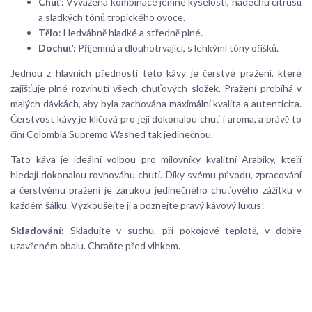
Chuť
: Vyvážená kombinace jemné kyselosti, nádechu citrusů
a sladkých tónů tropického ovoce.
Tělo
: Hedvábně hladké a středně plné.
Dochuť
: Příjemná a dlouhotrvající, s lehkými tóny oříšků.
Jednou z hlavních předností této kávy je čerstvé pražení, které
zajišťuje plné rozvinutí všech chuťových složek. Pražení probíhá v
malých dávkách, aby byla zachována maximální kvalita a autenticita.
Čerstvost kávy je klíčová pro její dokonalou chuť i aroma, a právě to
činí Colombia Supremo Washed tak jedinečnou.
Tato káva je ideální volbou pro milovníky kvalitní Arabiky, kteří
hledají dokonalou rovnováhu chutí. Díky svému původu, zpracování
a čerstvému pražení je zárukou jedinečného chuťového zážitku v
každém šálku. Vyzkoušejte ji a poznejte pravý kávový luxus!
Skladování:
Skladujte v suchu, při pokojové teplotě, v dobře
uzavřeném obalu. Chraňte před vlhkem.