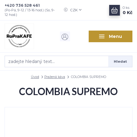
+420 736 528 461
0
ks
CZK
(Po-Pá, 9-12 / 13-16 hod.) (So, 9-
0 Kč
12 hod.)
Menu
Hledat
Úvod
Pražená káva
COLOMBIA SUPREMO
COLOMBIA SUPREMO