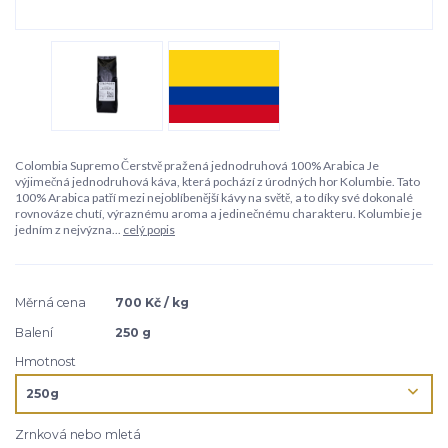
Colombia Supremo Čerstvě pražená jednodruhová 100% Arabica Je
výjimečná jednodruhová káva, která pochází z úrodných hor Kolumbie. Tato
100% Arabica patří mezi nejoblíbenější kávy na světě, a to díky své dokonalé
rovnováze chutí, výraznému aroma a jedinečnému charakteru. Kolumbie je
jedním z nejvýzna...
celý popis
Měrná cena
700 Kč / kg
Balení
250 g
Hmotnost
Zrnková nebo mletá