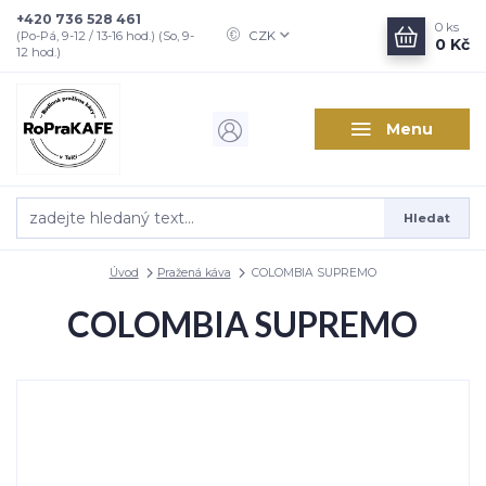
+420 736 528 461
0
ks
CZK
(Po-Pá, 9-12 / 13-16 hod.) (So, 9-
0 Kč
12 hod.)
Menu
Hledat
Úvod
Pražená káva
COLOMBIA SUPREMO
COLOMBIA SUPREMO