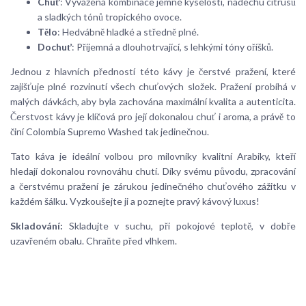
Chuť
: Vyvážená kombinace jemné kyselosti, nádechu citrusů
a sladkých tónů tropického ovoce.
Tělo
: Hedvábně hladké a středně plné.
Dochuť
: Příjemná a dlouhotrvající, s lehkými tóny oříšků.
Jednou z hlavních předností této kávy je čerstvé pražení, které
zajišťuje plné rozvinutí všech chuťových složek. Pražení probíhá v
malých dávkách, aby byla zachována maximální kvalita a autenticita.
Čerstvost kávy je klíčová pro její dokonalou chuť i aroma, a právě to
činí Colombia Supremo Washed tak jedinečnou.
Tato káva je ideální volbou pro milovníky kvalitní Arabiky, kteří
hledají dokonalou rovnováhu chutí. Díky svému původu, zpracování
a čerstvému pražení je zárukou jedinečného chuťového zážitku v
každém šálku. Vyzkoušejte ji a poznejte pravý kávový luxus!
Skladování:
Skladujte v suchu, při pokojové teplotě, v dobře
uzavřeném obalu. Chraňte před vlhkem.