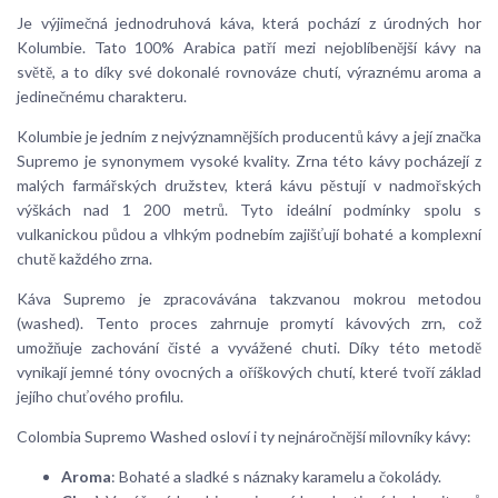
Je výjimečná jednodruhová káva, která pochází z úrodných hor
Kolumbie. Tato 100% Arabica patří mezi nejoblíbenější kávy na
světě, a to díky své dokonalé rovnováze chutí, výraznému aroma a
jedinečnému charakteru.
Kolumbie je jedním z nejvýznamnějších producentů kávy a její značka
Supremo je synonymem vysoké kvality. Zrna této kávy pocházejí z
malých farmářských družstev, která kávu pěstují v nadmořských
výškách nad 1 200 metrů. Tyto ideální podmínky spolu s
vulkanickou půdou a vlhkým podnebím zajišťují bohaté a komplexní
chutě každého zrna.
Káva Supremo je zpracovávána takzvanou mokrou metodou
(washed). Tento proces zahrnuje promytí kávových zrn, což
umožňuje zachování čisté a vyvážené chuti. Díky této metodě
vynikají jemné tóny ovocných a oříškových chutí, které tvoří základ
jejího chuťového profilu.
Colombia Supremo Washed osloví i ty nejnáročnější milovníky kávy:
Aroma
: Bohaté a sladké s náznaky karamelu a čokolády.