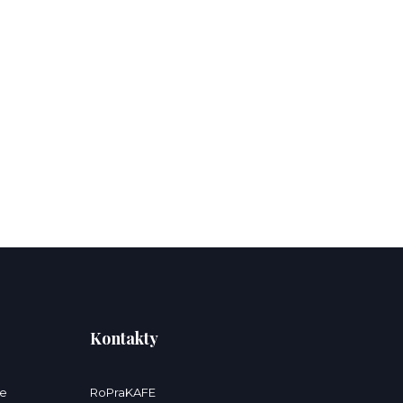
Kontakty
ce
RoPraKAFE