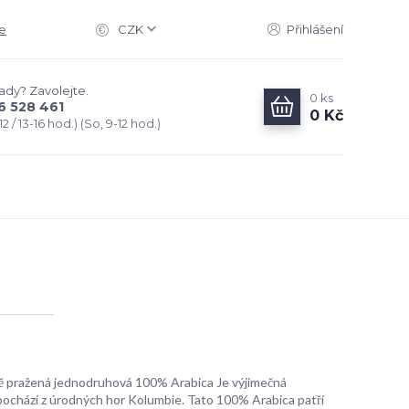
e
CZK
Přihlášení
rady? Zavolejte.
0
ks
6 528 461
0 Kč
2 / 13-16 hod.) (So, 9-12 hod.)
 pražená jednodruhová 100% Arabica Je výjimečná
pochází z úrodných hor Kolumbie. Tato 100% Arabica patří