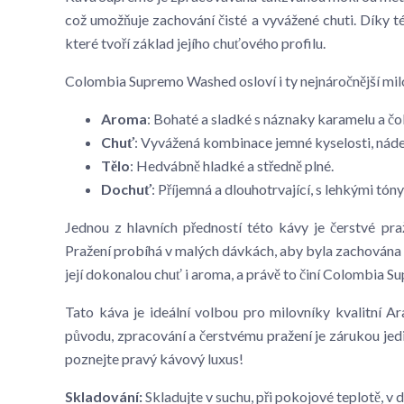
což umožňuje zachování čisté a vyvážené chuti. Díky t
které tvoří základ jejího chuťového profilu.
Colombia Supremo Washed osloví i ty nejnáročnější mil
Aroma
: Bohaté a sladké s náznaky karamelu a čo
Chuť
: Vyvážená kombinace jemné kyselosti, náde
Tělo
: Hedvábně hladké a středně plné.
Dochuť
: Příjemná a dlouhotrvající, s lehkými tóny
Jednou z hlavních předností této kávy je čerstvé praž
Pražení probíhá v malých dávkách, aby byla zachována m
její dokonalou chuť i aroma, a právě to činí Colombia 
Tato káva je ideální volbou pro milovníky kvalitní A
původu, zpracování a čerstvému pražení je zárukou jed
poznejte pravý kávový luxus!
Skladování:
Skladujte v suchu, při pokojové teplotě, 