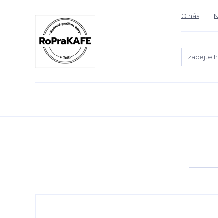
O nás
N