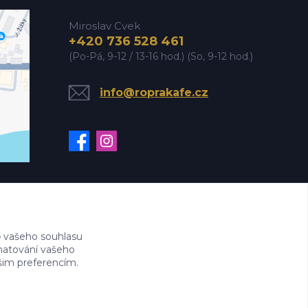
Miroslav Cvek
+420 736 528 461
(Po-Pá, 9-12 / 13-16 hod.) (So, 9-12 hod.)
info@roprakafe.cz
 vašeho souhlasu
amatování vašeho
ašim preferencím.