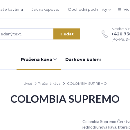
aše kavárna
Jak nakupovat
Obchodní podmínky
Víc
Nevíte si 
+420 73
Hledat
(Po-Pá, 9-1
Pražená káva
Dárkové balení
Úvod
Pražená káva
COLOMBIA SUPREMO
COLOMBIA SUPREMO
Colombia Supremo Čerstvě
jednodruhová káva, která 