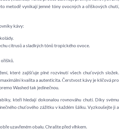
éto metodě vynikají jemné tóny ovocných a oříškových chutí,
ovníky kávy:
kolády.
chu citrusů a sladkých tónů tropického ovoce.
 oříšků.
ení, které zajišťuje plné rozvinutí všech chuťových složek.
aximální kvalita a autenticita. Čerstvost kávy je klíčová pro
Supremo Washed tak jedinečnou.
rabiky, kteří hledají dokonalou rovnováhu chutí. Díky svému
inečného chuťového zážitku v každém šálku. Vyzkoušejte ji a
v dobře uzavřeném obalu. Chraňte před vlhkem.