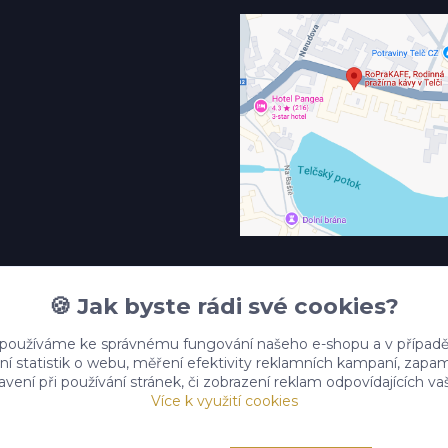
🍪 Jak byste rádi své cookies?
 používáme ke správnému fungování našeho e-shopu a v případě
ní statistik o webu, měření efektivity reklamních kampaní, zap
vení při používání stránek, či zobrazení reklam odpovídajících v
Více k využití cookies
Upravit sběr cookies.