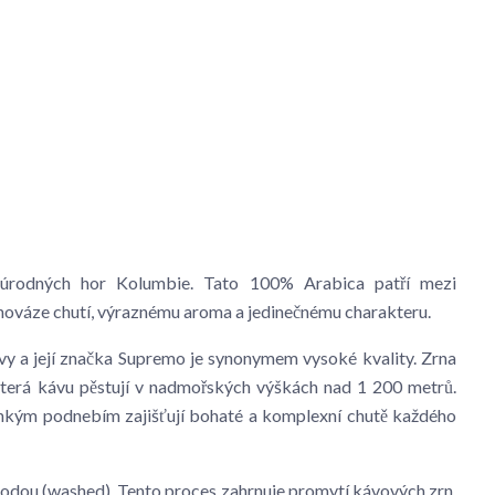
 úrodných hor Kolumbie. Tato 100% Arabica patří mezi
ovnováze chutí, výraznému aroma a jedinečnému charakteru.
vy a její značka Supremo je synonymem vysoké kvality. Zrna
která kávu pěstují v nadmořských výškách nad 1 200 metrů.
lhkým podnebím zajišťují bohaté a komplexní chutě každého
dou (washed). Tento proces zahrnuje promytí kávových zrn,