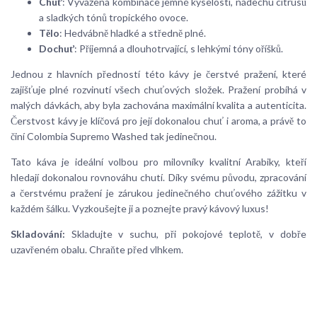
Chuť
: Vyvážená kombinace jemné kyselosti, nádechu citrusů
a sladkých tónů tropického ovoce.
Tělo
: Hedvábně hladké a středně plné.
Dochuť
: Příjemná a dlouhotrvající, s lehkými tóny oříšků.
Jednou z hlavních předností této kávy je čerstvé pražení, které
zajišťuje plné rozvinutí všech chuťových složek. Pražení probíhá v
malých dávkách, aby byla zachována maximální kvalita a autenticita.
Čerstvost kávy je klíčová pro její dokonalou chuť i aroma, a právě to
činí Colombia Supremo Washed tak jedinečnou.
Tato káva je ideální volbou pro milovníky kvalitní Arabiky, kteří
hledají dokonalou rovnováhu chutí. Díky svému původu, zpracování
a čerstvému pražení je zárukou jedinečného chuťového zážitku v
každém šálku. Vyzkoušejte ji a poznejte pravý kávový luxus!
Skladování:
Skladujte v suchu, při pokojové teplotě, v dobře
uzavřeném obalu. Chraňte před vlhkem.