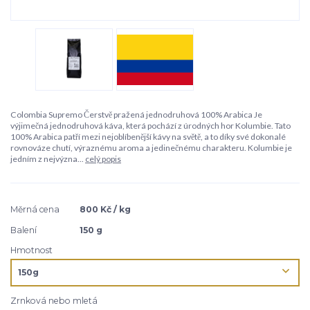
Colombia Supremo Čerstvě pražená jednodruhová 100% Arabica Je
výjimečná jednodruhová káva, která pochází z úrodných hor Kolumbie. Tato
100% Arabica patří mezi nejoblíbenější kávy na světě, a to díky své dokonalé
rovnováze chutí, výraznému aroma a jedinečnému charakteru. Kolumbie je
jedním z nejvýzna...
celý popis
Měrná cena
800 Kč / kg
Balení
150 g
Hmotnost
Zrnková nebo mletá