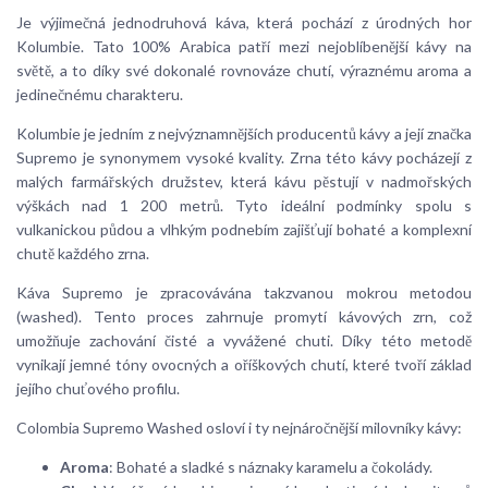
Je výjimečná jednodruhová káva, která pochází z úrodných hor
Kolumbie. Tato 100% Arabica patří mezi nejoblíbenější kávy na
světě, a to díky své dokonalé rovnováze chutí, výraznému aroma a
jedinečnému charakteru.
Kolumbie je jedním z nejvýznamnějších producentů kávy a její značka
Supremo je synonymem vysoké kvality. Zrna této kávy pocházejí z
malých farmářských družstev, která kávu pěstují v nadmořských
výškách nad 1 200 metrů. Tyto ideální podmínky spolu s
vulkanickou půdou a vlhkým podnebím zajišťují bohaté a komplexní
chutě každého zrna.
Káva Supremo je zpracovávána takzvanou mokrou metodou
(washed). Tento proces zahrnuje promytí kávových zrn, což
umožňuje zachování čisté a vyvážené chuti. Díky této metodě
vynikají jemné tóny ovocných a oříškových chutí, které tvoří základ
jejího chuťového profilu.
Colombia Supremo Washed osloví i ty nejnáročnější milovníky kávy:
Aroma
: Bohaté a sladké s náznaky karamelu a čokolády.