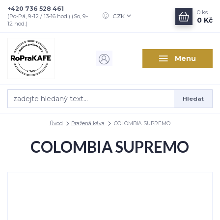
+420 736 528 461
0
ks
CZK
(Po-Pá, 9-12 / 13-16 hod.) (So, 9-
0 Kč
12 hod.)
Menu
Hledat
Úvod
Pražená káva
COLOMBIA SUPREMO
COLOMBIA SUPREMO