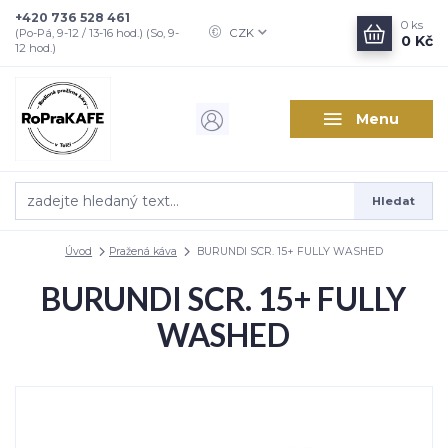
+420 736 528 461
0
ks
CZK
(Po-Pá, 9-12 / 13-16 hod.) (So, 9-
0 Kč
12 hod.)
Menu
Hledat
Úvod
Pražená káva
BURUNDI SCR. 15+ FULLY WASHED
BURUNDI SCR. 15+ FULLY
WASHED