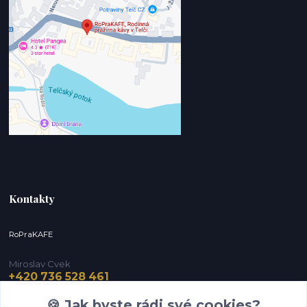
Kontakty
RoPraKAFE
Miroslav Cvek
+420 736 528 461
(Po-Pá, 9-12 / 13-16 hod.) (So, 9-12 hod.)
🍪 Jak byste rádi své cookies?