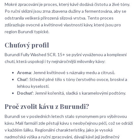
Mokré zpracování je proces, který kávě dodává čistotu a živé tóny.
Po ruční sklizni jsou zrna zbavena dužiny a fermentována, aby se
odstranila veškerá přirozená slizová vrstva. Tento proces
zdůrazňuje ovocné a květinové vlastnosti kávy, které jsou pro
region Burundi typické.
Chuťový profil
Burundi Fully Washed SCR. 15+ se pyšní vyváženou a komplexní
chutí, která uspokojí i ty nejnáročnější milovníky kávy:
Aroma
: Jemné květinové s náznaky medu a citrusů.
Chuť
: Středně plné tělo s tóny čerstvého ovoce, broskví a
lehkou kyselostí.
Dochuť
: Jemně kořenitá, sladká s karamelovými podtóny.
Proč zvolit kávu z Burundi?
Burundi se v posledních letech stalo synonymem pro výběrovou
kávu. Malí farmáři zde pěstují kávu s neobyčejnou péčí, což se odráží
v každém šálku. Regionální charakteristiky, jako je vysoká
nadmořská výška a ruční zpracování, dávají kávě její jedinečný