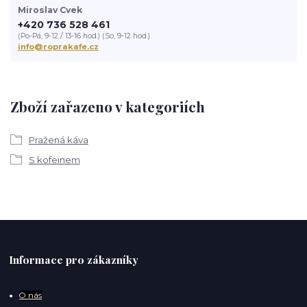
Miroslav Cvek
+420 736 528 461
(Po-Pá, 9-12 / 13-16 hod.) (So, 9-12 hod.)
info@roprakafe.cz
Zboží zařazeno v kategoriích
Pražená káva
S kofeinem
Informace pro zákazníky
O
nás