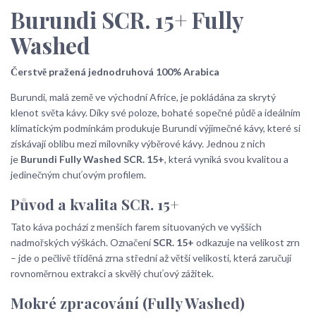
Burundi SCR. 15+ Fully
Washed
Čerstvě pražená jednodruhová 100% Arabica
Burundi, malá země ve východní Africe, je pokládána za skrytý
klenot světa kávy. Díky své poloze, bohaté sopečné půdě a ideálním
klimatickým podmínkám produkuje Burundi výjimečné kávy, které si
získávají oblibu mezi milovníky výběrové kávy. Jednou z nich
je
Burundi Fully Washed SCR. 15+
, která vyniká svou kvalitou a
jedinečným chuťovým profilem.
Původ a kvalita SCR. 15+
Tato káva pochází z menších farem situovaných ve vyšších
nadmořských výškách. Označení
SCR. 15+
odkazuje na velikost zrn
– jde o pečlivě tříděná zrna střední až větší velikosti, která zaručují
rovnoměrnou extrakci a skvělý chuťový zážitek.
Mokré zpracování (Fully Washed)