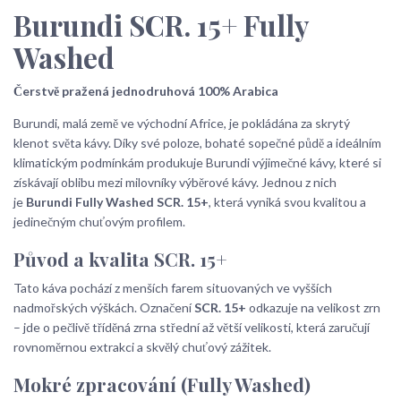
Burundi SCR. 15+ Fully
Washed
Čerstvě pražená jednodruhová 100% Arabica
Burundi, malá země ve východní Africe, je pokládána za skrytý
klenot světa kávy. Díky své poloze, bohaté sopečné půdě a ideálním
klimatickým podmínkám produkuje Burundi výjimečné kávy, které si
získávají oblibu mezi milovníky výběrové kávy. Jednou z nich
je
Burundi Fully Washed SCR. 15+
, která vyniká svou kvalitou a
jedinečným chuťovým profilem.
Původ a kvalita SCR. 15+
Tato káva pochází z menších farem situovaných ve vyšších
nadmořských výškách. Označení
SCR. 15+
odkazuje na velikost zrn
– jde o pečlivě tříděná zrna střední až větší velikosti, která zaručují
rovnoměrnou extrakci a skvělý chuťový zážitek.
Mokré zpracování (Fully Washed)