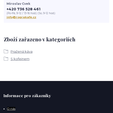
Miroslav Cvek
+420 736 528 461
(Po-Pá, 9-12 / 13-16 hod.) (So, 9-12 hod.)
info@roprakafe.cz
Zboží zařazeno v kategoriích
Pražená káva
S kofeinem
Informace pro zákazníky
O
nás