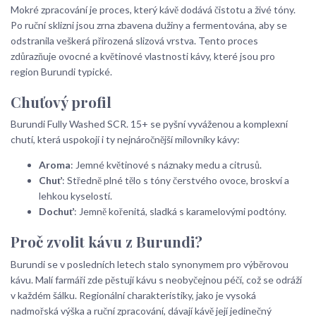
Mokré zpracování je proces, který kávě dodává čistotu a živé tóny.
Po ruční sklizni jsou zrna zbavena dužiny a fermentována, aby se
odstranila veškerá přirozená slizová vrstva. Tento proces
zdůrazňuje ovocné a květinové vlastnosti kávy, které jsou pro
region Burundi typické.
Chuťový profil
Burundi Fully Washed SCR. 15+ se pyšní vyváženou a komplexní
chutí, která uspokojí i ty nejnáročnější milovníky kávy:
Aroma
: Jemné květinové s náznaky medu a citrusů.
Chuť
: Středně plné tělo s tóny čerstvého ovoce, broskví a
lehkou kyselostí.
Dochuť
: Jemně kořenitá, sladká s karamelovými podtóny.
Proč zvolit kávu z Burundi?
Burundi se v posledních letech stalo synonymem pro výběrovou
kávu. Malí farmáři zde pěstují kávu s neobyčejnou péčí, což se odráží
v každém šálku. Regionální charakteristiky, jako je vysoká
nadmořská výška a ruční zpracování, dávají kávě její jedinečný