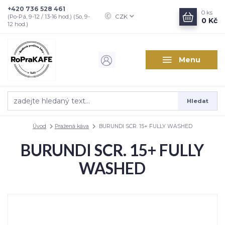
+420 736 528 461
0
ks
CZK
(Po-Pá, 9-12 / 13-16 hod.) (So, 9-
0 Kč
12 hod.)
Menu
Hledat
Úvod
Pražená káva
BURUNDI SCR. 15+ FULLY WASHED
BURUNDI SCR. 15+ FULLY
WASHED