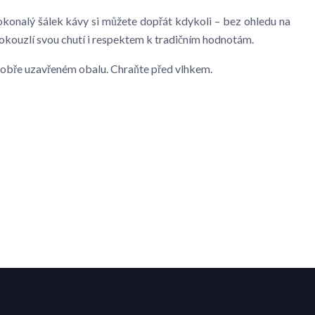
okonalý šálek kávy si můžete dopřát kdykoli – bez ohledu na
s okouzlí svou chutí i respektem k tradičním hodnotám.
v dobře uzavřeném obalu. Chraňte před vlhkem.