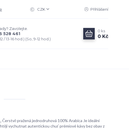
e
CZK
Přihlášení
rady? Zavolejte.
0
ks
6 528 461
0 Kč
2 / 13-16 hod.) (So, 9-12 hod.)
 Čerstvě pražená jednodruhová 100% Arabica Je ideální
chtějí vychutnat autentickou chuť prémiové kávy bez obav z