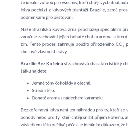
Je ideální volbou pro všechny, kteří chtějí vychutnat a
káva pochází z kávových plantáží Brazílie, země pros
podmínkami pro pěstování.
Naše Brazilská kávová zrna procházejí speciálním p
zaručuje zachování jejich bohaté chuti a aroma, a kte
zrn. Tento proces zahrnuje použití přirozeného CO₂ p
chuťové vlastnosti kávy.
Brazílie Bez Kofeinu
si zachovává charakteristický chu
šálku najdete:
Jemné tóny čokolády a ořechů.
Střední tělo.
Bohaté aroma s nádechem karamelu.
Bezkofeinová káva není jen náhradou pro ty, kteří se 
pohody nebo pro ty, kteří chtějí snížit příjem kofeinu, 
výsledkem této pečlivé péče a je ideálním důkazem, ž