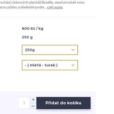
ochází z kávových plantáží Brazílie, země proslulé svou
atou půdou a ideálními podm...
celý popis
800 Kč / kg
250 g
Přidat do košíku