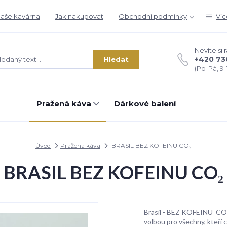
aše kavárna
Jak nakupovat
Obchodní podmínky
Víc
Nevíte si 
+420 73
Hledat
(Po-Pá, 9-1
Pražená káva
Dárkové balení
Úvod
Pražená káva
BRASIL BEZ KOFEINU CO₂
BRASIL BEZ KOFEINU CO₂
Brasil - BEZ KOFEINU CO₂
volbou pro všechny, kteří 