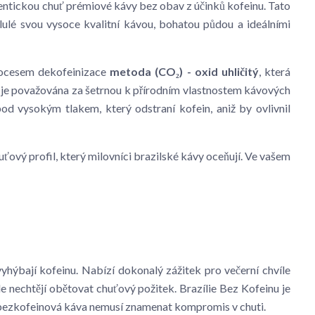
utentickou chuť prémiové kávy bez obav z účinků kofeinu. Tato
lulé svou vysoce kvalitní kávou, bohatou půdou a ideálními
rocesem dekofeinizace
metoda (CO₂) - oxid uhličitý
, která
rá je považována za šetrnou k přírodním vlastnostem kávových
od vysokým tlakem, který odstraní kofein, aniž by ovlivnil
ťový profil, který milovníci brazilské kávy oceňují. Ve vašem
vyhýbají kofeinu. Nabízí dokonalý zážitek pro večerní chvíle
ale nechtějí obětovat chuťový požitek. Brazílie Bez Kofeinu je
e bezkofeinová káva nemusí znamenat kompromis v chuti.