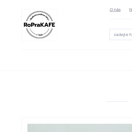
O nás
N