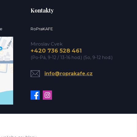
Kontakty
ce
RoPraKAFE
Miroslav Cvek
+420 736 528 461
(Po-Pá, 9-12 / 13-16 hod.) (So, 9-12 hod.)
info@roprakafe.cz