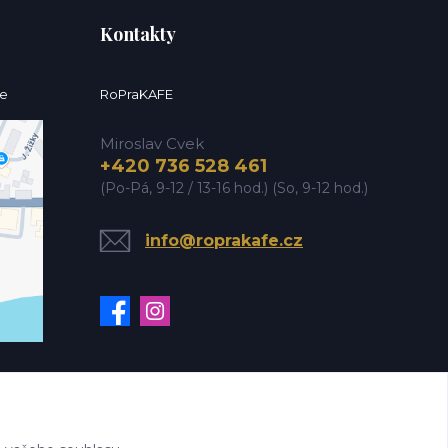
Kontakty
ce
RoPraKAFE
Miroslav Cvek
+420 736 528 461
(Po-Pá, 9-12 / 13-16 hod.) (So, 9-12 hod.)
info@roprakafe.cz