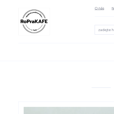
O nás
N