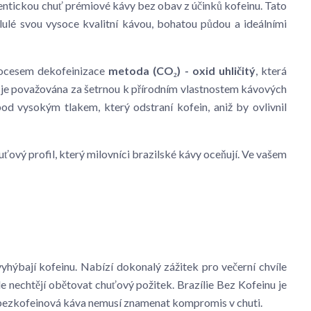
utentickou chuť prémiové kávy bez obav z účinků kofeinu. Tato
lulé svou vysoce kvalitní kávou, bohatou půdou a ideálními
rocesem dekofeinizace
metoda (CO₂) - oxid uhličitý
, která
rá je považována za šetrnou k přírodním vlastnostem kávových
od vysokým tlakem, který odstraní kofein, aniž by ovlivnil
ťový profil, který milovníci brazilské kávy oceňují. Ve vašem
vyhýbají kofeinu. Nabízí dokonalý zážitek pro večerní chvíle
ale nechtějí obětovat chuťový požitek. Brazílie Bez Kofeinu je
e bezkofeinová káva nemusí znamenat kompromis v chuti.