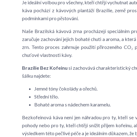
Je ideální volbou pro všechny, kteří chtějí vychutnat a
káva pochází z kávových plantáží Brazílie, země pros
podmínkami pro pěstování.
Naše Brazilská kávová zrna procházejí speciálním p
zaručuje zachování jejich bohaté chuti a aroma, a kte
zrn. Tento proces zahrnuje použití přirozeného CO₂ p
chuťové vlastnosti kávy.
Brazílie Bez Kofeinu
si zachovává charakteristický chu
šálku najdete:
Jemné tóny čokolády a ořechů.
Střední tělo.
Bohaté aroma s nádechem karamelu.
Bezkofeinová káva není jen náhradou pro ty, kteří se 
pohody nebo pro ty, kteří chtějí snížit příjem kofeinu, 
výsledkem této pečlivé péče a je ideálním důkazem, ž