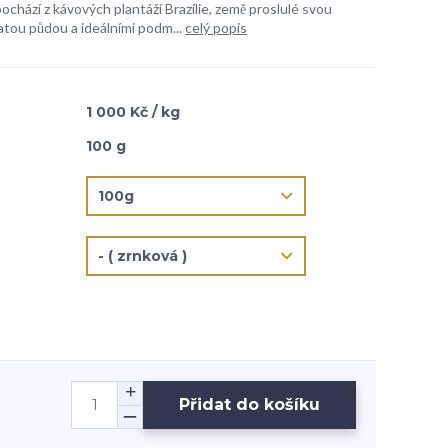
ochází z kávových plantáží Brazílie, země proslulé svou
atou půdou a ideálními podm...
celý popis
1 000 Kč / kg
100 g
Přidat do košíku