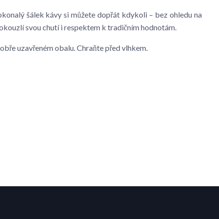
okonalý šálek kávy si můžete dopřát kdykoli – bez ohledu na
s okouzlí svou chutí i respektem k tradičním hodnotám.
v dobře uzavřeném obalu. Chraňte před vlhkem.