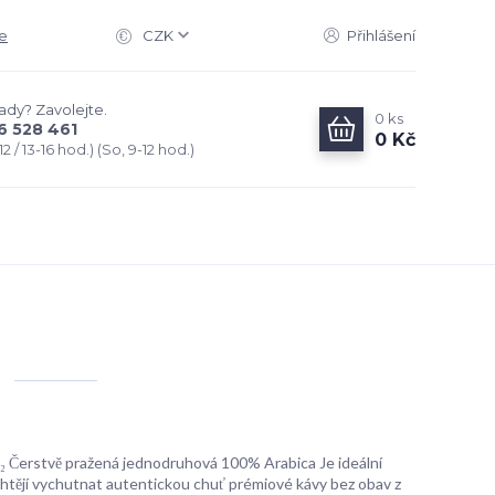
e
CZK
Přihlášení
rady? Zavolejte.
0
ks
6 528 461
0 Kč
2 / 13-16 hod.) (So, 9-12 hod.)
 Čerstvě pražená jednodruhová 100% Arabica Je ideální
chtějí vychutnat autentickou chuť prémiové kávy bez obav z