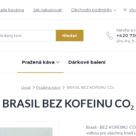
aše kavárna
Jak nakupovat
Obchodní podmínky
Víc
Nevíte si 
+420 73
Hledat
(Po-Pá, 9-1
Pražená káva
Dárkové balení
Úvod
Pražená káva
BRASIL BEZ KOFEINU CO₂
BRASIL BEZ KOFEINU CO₂
Brasil - BEZ KOFEINU CO₂
volbou pro všechny, kteří 