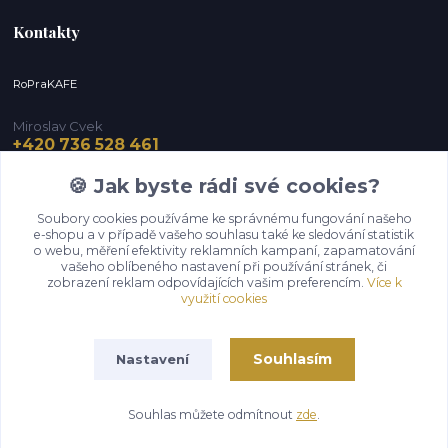
Kontakty
RoPraKAFE
Miroslav Cvek
+420 736 528 461
(Po-Pá, 9-12 / 13-16 hod.) (So, 9-12 hod.)
🍪 Jak byste rádi své cookies?
info@roprakafe.cz
Soubory cookies používáme ke správnému fungování našeho
e-shopu a v případě vašeho souhlasu také ke sledování statistik
o webu, měření efektivity reklamních kampaní, zapamatování
vašeho oblíbeného nastavení při používání stránek, či
zobrazení reklam odpovídajících vašim preferencím.
Více k
využití cookies
Souhlasím
Nastavení
Upravit sběr cookies.
Souhlas můžete odmítnout
zde
.
Vytvořeno na
Eshop-rychle.cz