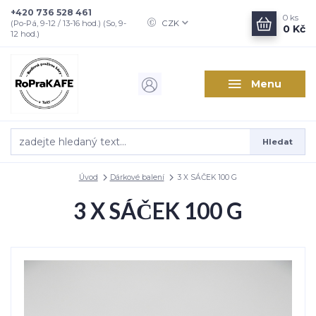
+420 736 528 461
0
ks
CZK
(Po-Pá, 9-12 / 13-16 hod.) (So, 9-
0 Kč
12 hod.)
Menu
Hledat
Úvod
Dárkové balení
3 X SÁČEK 100 G
3 X SÁČEK 100 G