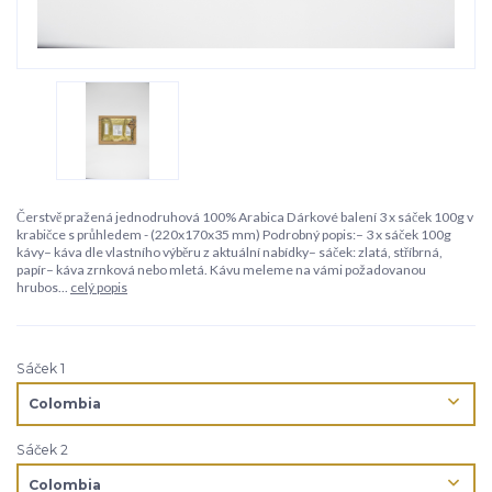
Čerstvě pražená jednodruhová 100% Arabica Dárkové balení 3 x sáček 100g v
krabičce s průhledem - (220x170x35 mm) Podrobný popis:– 3 x sáček 100g
kávy– káva dle vlastního výběru z aktuální nabídky– sáček: zlatá, stříbrná,
papír– káva zrnková nebo mletá. Kávu meleme na vámi požadovanou
hrubos...
celý popis
Sáček 1
Sáček 2