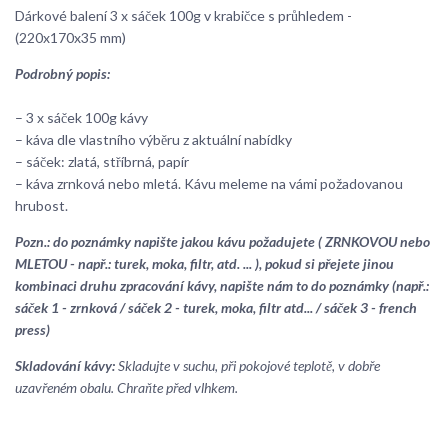
Dárkové balení 3 x sáček 100g v krabičce s průhledem -
(220x170x35 mm)
Podrobný popis:
– 3 x sáček 100g kávy
– káva dle vlastního výběru z aktuální nabídky
– sáček: zlatá, stříbrná, papír
– káva zrnková nebo mletá. Kávu meleme na vámi požadovanou
hrubost.
Pozn.: do poznámky napište jakou kávu požadujete ( ZRNKOVOU nebo
MLETOU - např.: turek, moka, filtr, atd. ... ), pokud si přejete jinou
kombinaci druhu zpracování kávy, napište nám to do poznámky (např.:
sáček 1 - zrnková / sáček 2 - turek, moka, filtr atd... / sáček 3 - french
press)
Skladování kávy:
Skladujte v suchu, při pokojové teplotě, v dobře
uzavřeném obalu. Chraňte před vlhkem.