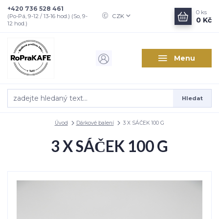
+420 736 528 461
0
ks
CZK
(Po-Pá, 9-12 / 13-16 hod.) (So, 9-
0 Kč
12 hod.)
Menu
Hledat
Úvod
Dárkové balení
3 X SÁČEK 100 G
3 X SÁČEK 100 G