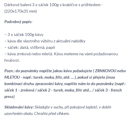
Dárkové balení 3 x sáček 100g v krabičce s průhledem -
(220x170x35 mm)
Podrobný popis:
– 3 x sáček 100g kávy
– káva dle vlastního výběru z aktuální nabídky
– sáček: zlatá, stříbrná, papír
– káva zrnková nebo mletá. Kávu meleme na vámi požadovanou
hrubost.
Pozn.: do poznámky napište jakou kávu požadujete ( ZRNKOVOU nebo
MLETOU - např.: turek, moka, filtr, atd. ... ), pokud si přejete jinou
kombinaci druhu zpracování kávy, napište nám to do poznámky (např.:
sáček 1 - zrnková / sáček 2 - turek, moka, filtr atd... / sáček 3 - french
press)
Skladování kávy:
Skladujte v suchu, při pokojové teplotě, v dobře
uzavřeném obalu. Chraňte před vlhkem.