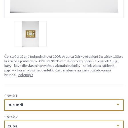
Čerstvě pražená jednodruhová 100% Arabica Dárkové balení 3 x sáček 100g v
krabičce s průhledem - (220x170x35 mm) Podrobný popis:– 3 x sáček 100g
kávy– káva dle vlastního výběru z aktuální nabídky– sáček: zlatá, stříbrná,
papír– káva zrnková nebo mletá. Kávu meleme na vámi požadovanou
hrubos...
celý popis
Sáček 1
Sáček 2