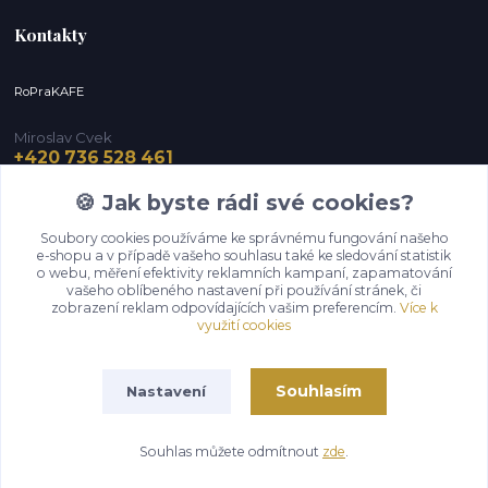
Kontakty
RoPraKAFE
Miroslav Cvek
+420 736 528 461
(Po-Pá, 9-12 / 13-16 hod.) (So, 9-12 hod.)
🍪 Jak byste rádi své cookies?
info@roprakafe.cz
Soubory cookies používáme ke správnému fungování našeho
e-shopu a v případě vašeho souhlasu také ke sledování statistik
o webu, měření efektivity reklamních kampaní, zapamatování
vašeho oblíbeného nastavení při používání stránek, či
zobrazení reklam odpovídajících vašim preferencím.
Více k
využití cookies
Souhlasím
Nastavení
Upravit sběr cookies.
Souhlas můžete odmítnout
zde
.
Vytvořeno na
Eshop-rychle.cz