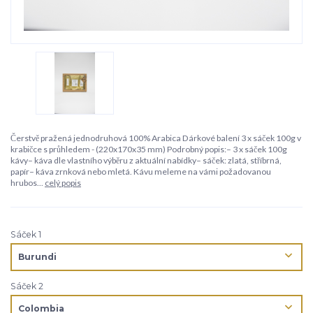
Čerstvě pražená jednodruhová 100% Arabica Dárkové balení 3 x sáček 100g v
krabičce s průhledem - (220x170x35 mm) Podrobný popis:– 3 x sáček 100g
kávy– káva dle vlastního výběru z aktuální nabídky– sáček: zlatá, stříbrná,
papír– káva zrnková nebo mletá. Kávu meleme na vámi požadovanou
hrubos...
celý popis
Sáček 1
Sáček 2