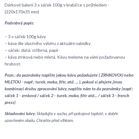
Dárkové balení 3 x sáček 100g v krabičce s průhledem -
(220x170x35 mm)
Podrobný popis:
– 3 x sáček 100g kávy
– káva dle vlastního výběru z aktuální nabídky
– sáček: zlatá, stříbrná, papír
– káva zrnková nebo mletá. Kávu meleme na vámi požadovanou
hrubost.
Pozn.: do poznámky napište jakou kávu požadujete ( ZRNKOVOU nebo
MLETOU - např.: turek, moka, filtr, atd. ... ), pokud si přejete jinou
kombinaci druhu zpracování kávy, napište nám to do poznámky (např.:
sáček 1 - zrnková / sáček 2 - turek, moka, filtr atd... / sáček 3 - french
press)
Skladování kávy:
Skladujte v suchu, při pokojové teplotě, v dobře
uzavřeném obalu. Chraňte před vlhkem.