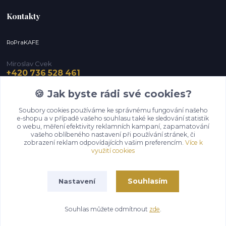
Kontakty
RoPraKAFE
Miroslav Cvek
+420 736 528 461
(Po-Pá, 9-12 / 13-16 hod.) (So, 9-12 hod.)
🍪 Jak byste rádi své cookies?
info@roprakafe.cz
Soubory cookies používáme ke správnému fungování našeho
e-shopu a v případě vašeho souhlasu také ke sledování statistik
o webu, měření efektivity reklamních kampaní, zapamatování
vašeho oblíbeného nastavení při používání stránek, či
zobrazení reklam odpovídajících vašim preferencím.
Více k
využití cookies
Souhlasím
Nastavení
Upravit sběr cookies.
Souhlas můžete odmítnout
zde
.
Vytvořeno na
Eshop-rychle.cz