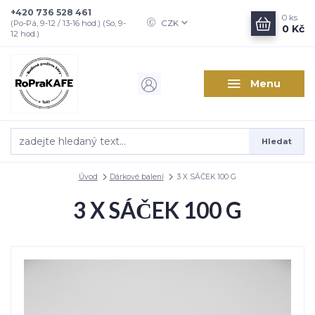
+420 736 528 461
0
ks
CZK
(Po-Pá, 9-12 / 13-16 hod.) (So, 9-
0 Kč
12 hod.)
Menu
Hledat
Úvod
Dárkové balení
3 X SÁČEK 100 G
3 X SÁČEK 100 G