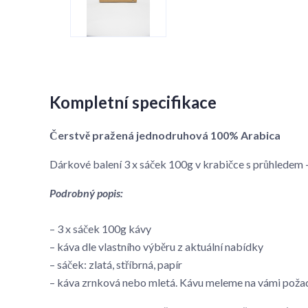
Kompletní specifikace
Čerstvě pražená jednodruhová 100% Arabica
Dárkové balení 3 x sáček 100g v krabičce s průhlede
Podrobný popis:
– 3 x sáček 100g kávy
– káva dle vlastního výběru z aktuální nabídky
– sáček: zlatá, stříbrná, papír
– káva zrnková nebo mletá. Kávu meleme na vámi poža