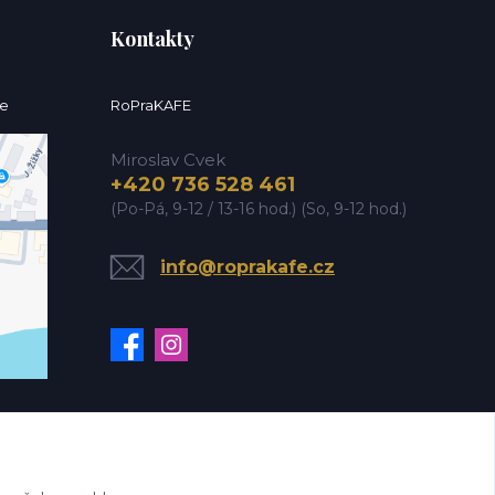
Kontakty
ce
RoPraKAFE
Miroslav Cvek
+420 736 528 461
(Po-Pá, 9-12 / 13-16 hod.) (So, 9-12 hod.)
info@roprakafe.cz