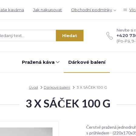
aše kavárna
Jak nakupovat
Obchodní podmínky
Víc
Nevíte si 
+420 73
Hledat
(Po-Pá, 9-1
Pražená káva
Dárkové balení
Úvod
Dárkové balení
3 X SÁČEK 100 G
3 X SÁČEK 100 G
Čerstvě pražená jednodruh
s průhledem - (220x170x35