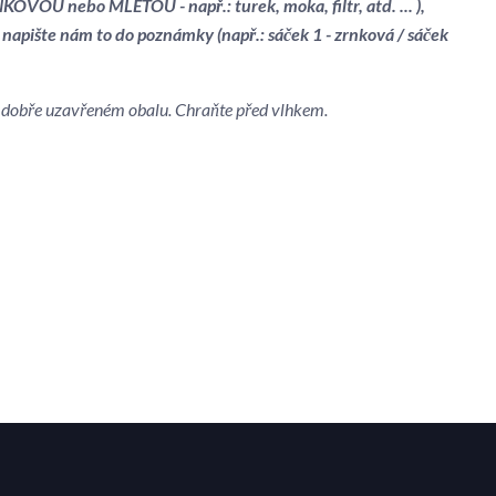
OVOU nebo MLETOU - např.: turek, moka, filtr, atd. ... ),
 napište nám to do poznámky (např.: sáček 1 - zrnková / sáček
 v dobře uzavřeném obalu. Chraňte před vlhkem.