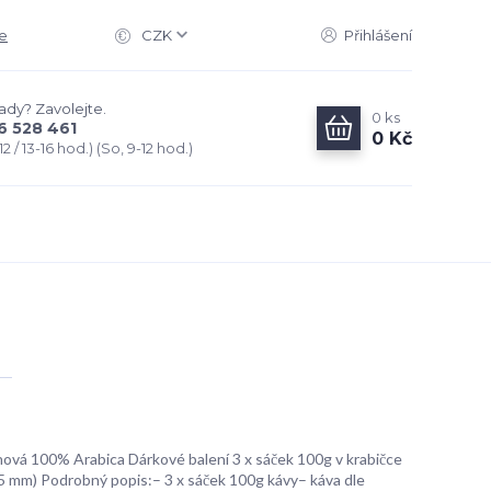
e
CZK
Přihlášení
rady? Zavolejte.
0
ks
6 528 461
0 Kč
2 / 13-16 hod.) (So, 9-12 hod.)
ová 100% Arabica Dárkové balení 3 x sáček 100g v krabičce
 mm) Podrobný popis:– 3 x sáček 100g kávy– káva dle