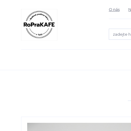
O nás
N