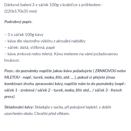
Dárkové balení 3 x sáček 100g v krabičce s průhledem -
(220x170x35 mm)
Podrobný popis:
– 3 x sáček 100g kávy
– káva dle vlastního výběru z aktuální nabídky
– sáček: zlatá, stříbrná, papír
– káva zrnková nebo mletá. Kávu meleme na vámi požadovanou
hrubost.
Pozn.: do poznámky napište jakou kávu požadujete ( ZRNKOVOU nebo
MLETOU - např.: turek, moka, filtr, atd. ... ), pokud si přejete jinou
kombinaci druhu zpracování kávy, napište nám to do poznámky (např.:
sáček 1 - zrnková / sáček 2 - turek, moka, filtr atd... / sáček 3 - french
press)
Skladování kávy:
Skladujte v suchu, při pokojové teplotě, v dobře
uzavřeném obalu. Chraňte před vlhkem.