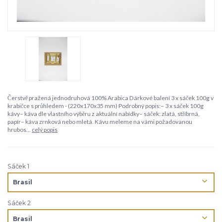
Čerstvě pražená jednodruhová 100% Arabica Dárkové balení 3 x sáček 100g v
krabičce s průhledem - (220x170x35 mm) Podrobný popis:– 3 x sáček 100g
kávy– káva dle vlastního výběru z aktuální nabídky– sáček: zlatá, stříbrná,
papír– káva zrnková nebo mletá. Kávu meleme na vámi požadovanou
hrubos...
celý popis
Sáček 1
Sáček 2