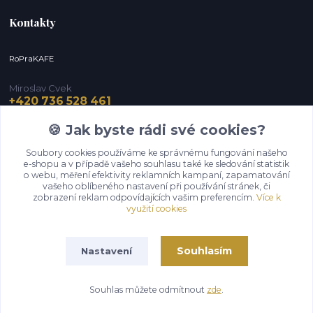
Kontakty
RoPraKAFE
Miroslav Cvek
+420 736 528 461
(Po-Pá, 9-12 / 13-16 hod.) (So, 9-12 hod.)
🍪 Jak byste rádi své cookies?
info@roprakafe.cz
Soubory cookies používáme ke správnému fungování našeho
e-shopu a v případě vašeho souhlasu také ke sledování statistik
o webu, měření efektivity reklamních kampaní, zapamatování
vašeho oblíbeného nastavení při používání stránek, či
zobrazení reklam odpovídajících vašim preferencím.
Více k
využití cookies
Souhlasím
Nastavení
Upravit sběr cookies.
Souhlas můžete odmítnout
zde
.
Vytvořeno na
Eshop-rychle.cz