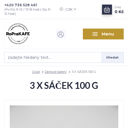
+420 736 528 461
0
ks
CZK
(Po-Pá, 9-12 / 13-16 hod.) (So, 9-
0 Kč
12 hod.)
Menu
Hledat
Úvod
Dárkové balení
3 X SÁČEK 100 G
3 X SÁČEK 100 G