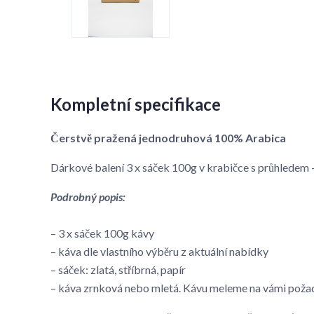
Kompletní specifikace
Čerstvě pražená jednodruhová 100% Arabica
Dárkové balení 3 x sáček 100g v krabičce s průhlede
Podrobný popis:
– 3 x sáček 100g kávy
– káva dle vlastního výběru z aktuální nabídky
– sáček: zlatá, stříbrná, papír
– káva zrnková nebo mletá. Kávu meleme na vámi poža