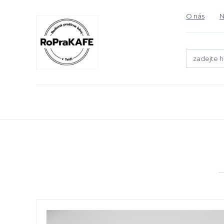
O nás
N