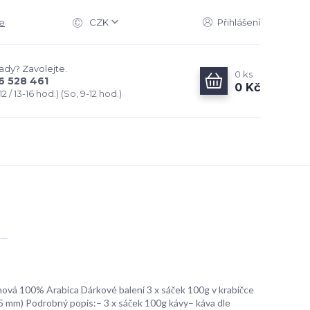
e
CZK
Přihlášení
rady? Zavolejte.
0
ks
6 528 461
0 Kč
2 / 13-16 hod.) (So, 9-12 hod.)
ová 100% Arabica Dárkové balení 3 x sáček 100g v krabičce
 mm) Podrobný popis:– 3 x sáček 100g kávy– káva dle