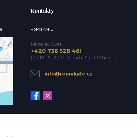
Kontakty
ce
RoPraKAFE
Miroslav Cvek
+420 736 528 461
(Po-Pá, 9-12 / 13-16 hod.) (So, 9-12 hod.)
info@roprakafe.cz