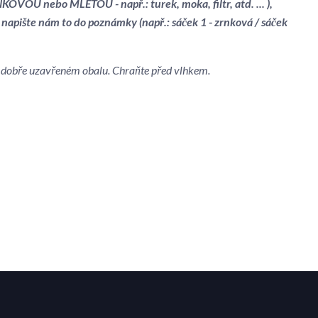
OVOU nebo MLETOU - např.: turek, moka, filtr, atd. ... ),
 napište nám to do poznámky (např.: sáček 1 - zrnková / sáček
 v dobře uzavřeném obalu. Chraňte před vlhkem.