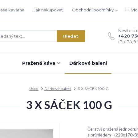
aše kavárna
Jak nakupovat
Obchodní podmínky
Víc
Nevíte si 
+420 73
Hledat
(Po-Pá, 9-1
Pražená káva
Dárkové balení
Úvod
Dárkové balení
3 X SÁČEK 100 G
3 X SÁČEK 100 G
Čerstvě pražená jednodruh
s průhledem - (220x170x35