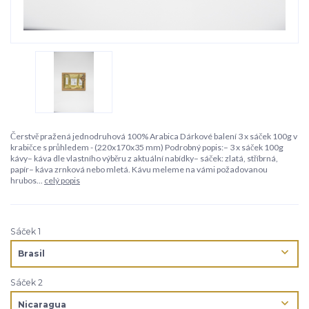
Čerstvě pražená jednodruhová 100% Arabica Dárkové balení 3 x sáček 100g v
krabičce s průhledem - (220x170x35 mm) Podrobný popis:– 3 x sáček 100g
kávy– káva dle vlastního výběru z aktuální nabídky– sáček: zlatá, stříbrná,
papír– káva zrnková nebo mletá. Kávu meleme na vámi požadovanou
hrubos...
celý popis
Sáček 1
Sáček 2