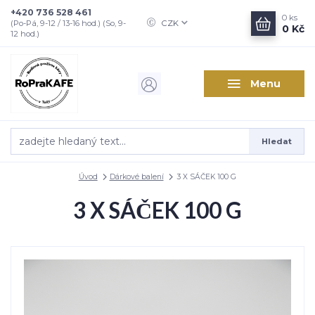
+420 736 528 461
0
ks
CZK
(Po-Pá, 9-12 / 13-16 hod.) (So, 9-
0 Kč
12 hod.)
Menu
Hledat
Úvod
Dárkové balení
3 X SÁČEK 100 G
3 X SÁČEK 100 G