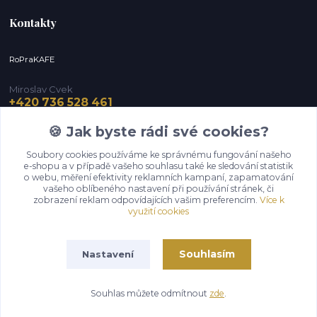
Kontakty
RoPraKAFE
Miroslav Cvek
+420 736 528 461
(Po-Pá, 9-12 / 13-16 hod.) (So, 9-12 hod.)
🍪 Jak byste rádi své cookies?
info@roprakafe.cz
Soubory cookies používáme ke správnému fungování našeho
e-shopu a v případě vašeho souhlasu také ke sledování statistik
o webu, měření efektivity reklamních kampaní, zapamatování
vašeho oblíbeného nastavení při používání stránek, či
zobrazení reklam odpovídajících vašim preferencím.
Více k
využití cookies
Souhlasím
Nastavení
Upravit sběr cookies.
Souhlas můžete odmítnout
zde
.
Vytvořeno na
Eshop-rychle.cz