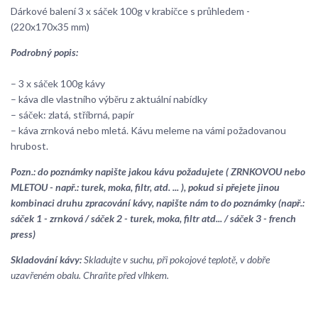
Dárkové balení 3 x sáček 100g v krabičce s průhledem -
(220x170x35 mm)
Podrobný popis:
– 3 x sáček 100g kávy
– káva dle vlastního výběru z aktuální nabídky
– sáček: zlatá, stříbrná, papír
– káva zrnková nebo mletá. Kávu meleme na vámi požadovanou
hrubost.
Pozn.: do poznámky napište jakou kávu požadujete ( ZRNKOVOU nebo
MLETOU - např.: turek, moka, filtr, atd. ... ), pokud si přejete jinou
kombinaci druhu zpracování kávy, napište nám to do poznámky (např.:
sáček 1 - zrnková / sáček 2 - turek, moka, filtr atd... / sáček 3 - french
press)
Skladování kávy:
Skladujte v suchu, při pokojové teplotě, v dobře
uzavřeném obalu. Chraňte před vlhkem.