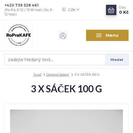
+420 736 528 461
0
ks
CZK
(Po-Pá, 9-12 / 13-16 hod.) (So, 9-
0 Kč
12 hod.)
Menu
Hledat
Úvod
Dárkové balení
3 X SÁČEK 100 G
3 X SÁČEK 100 G