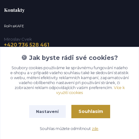
Kontakty
RoPraKAFE
Miroslav Cvek
+420 736 528 461
(Po-Pá, 9-12 / 13-16 hod.) (So, 9-12 hod.)
🍪 Jak byste rádi své cookies?
info@roprakafe.cz
Soubory cookies používáme ke správnému fungování našeho
e-shopu a v případě vašeho souhlasu také ke sledování statistik
o webu, měření efektivity reklamních kampaní, zapamatování
vašeho oblíbeného nastavení při používání stránek, či
zobrazení reklam odpovídajících vašim preferencím.
Více k
využití cookies
Souhlasím
Nastavení
Upravit sběr cookies.
Souhlas můžete odmítnout
zde
.
Vytvořeno na
Eshop-rychle.cz