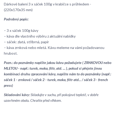
Dárkové balení 3 x sáček 100g v krabičce s průhledem -
(220x170x35 mm)
Podrobný popis:
– 3 x sáček 100g kávy
– káva dle vlastního výběru z aktuální nabídky
– sáček: zlatá, stříbrná, papír
– káva zrnková nebo mletá. Kávu meleme na vámi požadovanou
hrubost.
Pozn.: do poznámky napište jakou kávu požadujete ( ZRNKOVOU nebo
MLETOU - např.: turek, moka, filtr, atd. ... ), pokud si přejete jinou
kombinaci druhu zpracování kávy, napište nám to do poznámky (např.:
sáček 1 - zrnková / sáček 2 - turek, moka, filtr atd... / sáček 3 - french
press)
Skladování kávy:
Skladujte v suchu, při pokojové teplotě, v dobře
uzavřeném obalu. Chraňte před vlhkem.