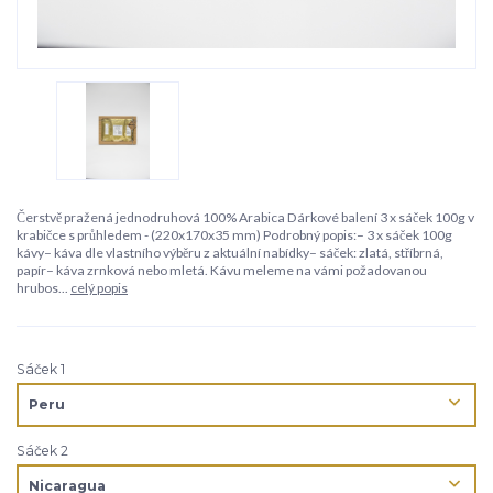
Čerstvě pražená jednodruhová 100% Arabica Dárkové balení 3 x sáček 100g v
krabičce s průhledem - (220x170x35 mm) Podrobný popis:– 3 x sáček 100g
kávy– káva dle vlastního výběru z aktuální nabídky– sáček: zlatá, stříbrná,
papír– káva zrnková nebo mletá. Kávu meleme na vámi požadovanou
hrubos...
celý popis
Sáček 1
Sáček 2