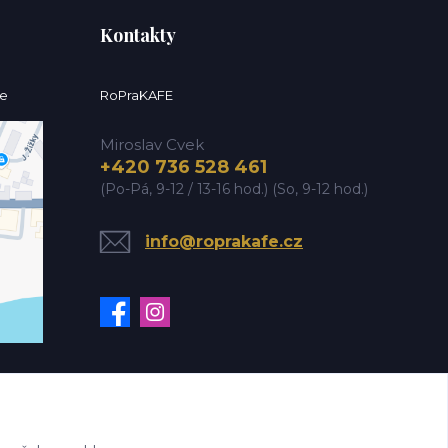
Kontakty
ce
RoPraKAFE
Miroslav Cvek
+420 736 528 461
(Po-Pá, 9-12 / 13-16 hod.) (So, 9-12 hod.)
info@roprakafe.cz