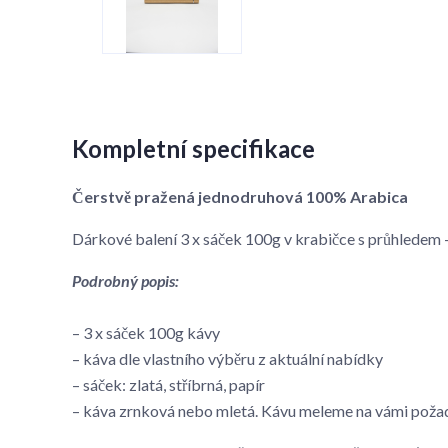
Kompletní specifikace
Čerstvě pražená jednodruhová 100% Arabica
Dárkové balení 3 x sáček 100g v krabičce s průhlede
Podrobný popis:
– 3 x sáček 100g kávy
– káva dle vlastního výběru z aktuální nabídky
– sáček: zlatá, stříbrná, papír
– káva zrnková nebo mletá. Kávu meleme na vámi poža