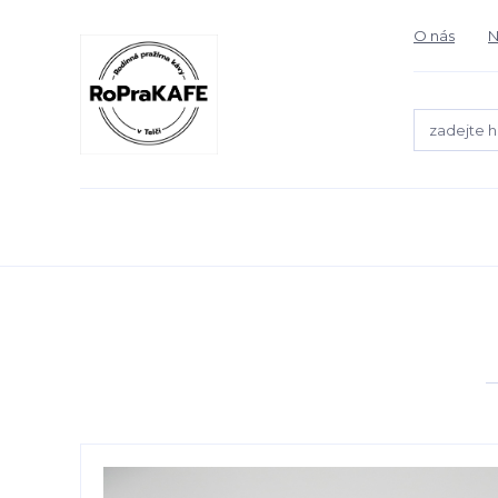
O nás
N