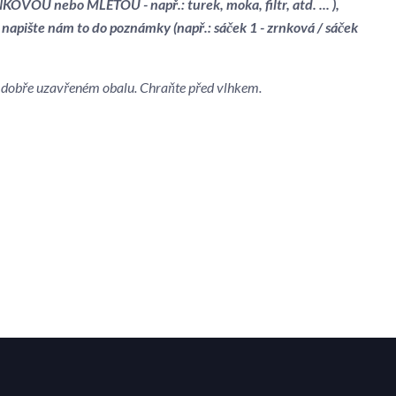
OVOU nebo MLETOU - např.: turek, moka, filtr, atd. ... ),
 napište nám to do poznámky (např.: sáček 1 - zrnková / sáček
 v dobře uzavřeném obalu. Chraňte před vlhkem.