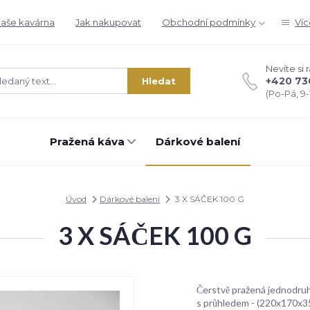
aše kavárna
Jak nakupovat
Obchodní podmínky
Víc
Nevíte si 
+420 73
Hledat
(Po-Pá, 9-1
Pražená káva
Dárkové balení
Úvod
Dárkové balení
3 X SÁČEK 100 G
3 X SÁČEK 100 G
Čerstvě pražená jednodruh
s průhledem - (220x170x35