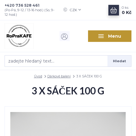
+420 736 528 461
0
ks
CZK
(Po-Pá, 9-12 / 13-16 hod.) (So, 9-
0 Kč
12 hod.)
Menu
Hledat
Úvod
Dárkové balení
3 X SÁČEK 100 G
3 X SÁČEK 100 G