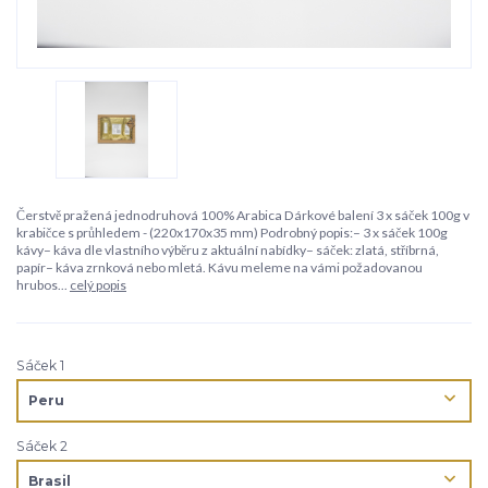
Čerstvě pražená jednodruhová 100% Arabica Dárkové balení 3 x sáček 100g v
krabičce s průhledem - (220x170x35 mm) Podrobný popis:– 3 x sáček 100g
kávy– káva dle vlastního výběru z aktuální nabídky– sáček: zlatá, stříbrná,
papír– káva zrnková nebo mletá. Kávu meleme na vámi požadovanou
hrubos...
celý popis
Sáček 1
Sáček 2