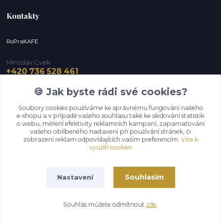
Kontakty
RoPraKAFE
Miroslav Cvek
+420 736 528 461
(Po-Pá, 9-12 / 13-16 hod.) (So, 9-12 hod.)
🍪 Jak byste rádi své cookies?
info@roprakafe.cz
Soubory cookies používáme ke správnému fungování našeho
e-shopu a v případě vašeho souhlasu také ke sledování statistik
o webu, měření efektivity reklamních kampaní, zapamatování
vašeho oblíbeného nastavení při používání stránek, či
zobrazení reklam odpovídajících vašim preferencím.
Více k
využití cookies
Souhlasím
Nastavení
Upravit sběr cookies.
Souhlas můžete odmítnout
zde
.
Vytvořeno na
Eshop-rychle.cz