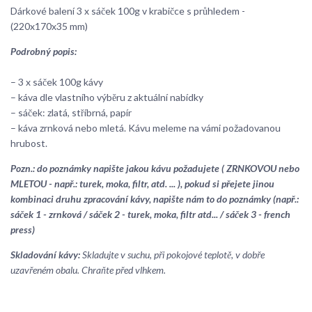
Dárkové balení 3 x sáček 100g v krabičce s průhledem -
(220x170x35 mm)
Podrobný popis:
– 3 x sáček 100g kávy
– káva dle vlastního výběru z aktuální nabídky
– sáček: zlatá, stříbrná, papír
– káva zrnková nebo mletá. Kávu meleme na vámi požadovanou
hrubost.
Pozn.: do poznámky napište jakou kávu požadujete ( ZRNKOVOU nebo
MLETOU - např.: turek, moka, filtr, atd. ... ), pokud si přejete jinou
kombinaci druhu zpracování kávy, napište nám to do poznámky (např.:
sáček 1 - zrnková / sáček 2 - turek, moka, filtr atd... / sáček 3 - french
press)
Skladování kávy:
Skladujte v suchu, při pokojové teplotě, v dobře
uzavřeném obalu. Chraňte před vlhkem.