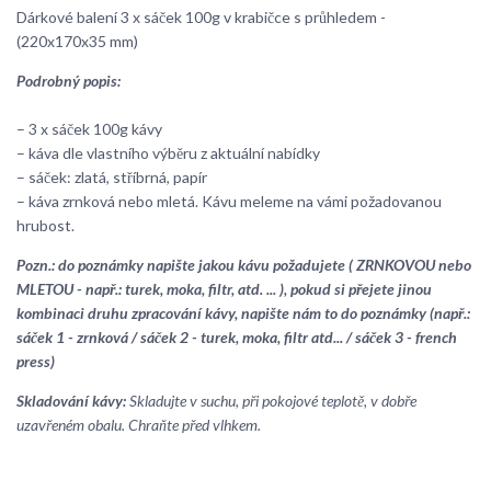
Dárkové balení 3 x sáček 100g v krabičce s průhledem -
(220x170x35 mm)
Podrobný popis:
– 3 x sáček 100g kávy
– káva dle vlastního výběru z aktuální nabídky
– sáček: zlatá, stříbrná, papír
– káva zrnková nebo mletá. Kávu meleme na vámi požadovanou
hrubost.
Pozn.: do poznámky napište jakou kávu požadujete ( ZRNKOVOU nebo
MLETOU - např.: turek, moka, filtr, atd. ... ), pokud si přejete jinou
kombinaci druhu zpracování kávy, napište nám to do poznámky (např.:
sáček 1 - zrnková / sáček 2 - turek, moka, filtr atd... / sáček 3 - french
press)
Skladování kávy:
Skladujte v suchu, při pokojové teplotě, v dobře
uzavřeném obalu. Chraňte před vlhkem.