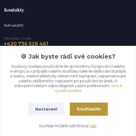
Kontakty
RoPraKAFE
Miroslav Cvek
+420 736 528 461
(Po-Pá, 9-12 / 13-16 hod.) (So, 9-12 hod.)
🍪 Jak byste rádi své cookies?
info@roprakafe.cz
Soubory cookies používáme ke správnému fungování našeho
e-shopu a v případě vašeho souhlasu také ke sledování statistik
o webu, měření efektivity reklamních kampaní, zapamatování
vašeho oblíbeného nastavení při používání stránek, či
zobrazení reklam odpovídajících vašim preferencím.
Více k
využití cookies
Souhlasím
Nastavení
Upravit sběr cookies.
Souhlas můžete odmítnout
zde
.
Vytvořeno na
Eshop-rychle.cz