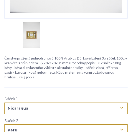
Čerstvě pražená jednodruhová 100% Arabica Dárkové balení 3 x sáček 100g v
krabičce s průhledem - (220x170x35 mm) Podrobný popis:– 3 x sáček 100g
kávy– káva dle vlastního výběru z aktuální nabídky– sáček: zlatá, stříbrná,
papír– káva zrnková nebo mletá. Kávu meleme na vámi požadovanou
hrubos...
celý popis
Sáček 1
Sáček 2