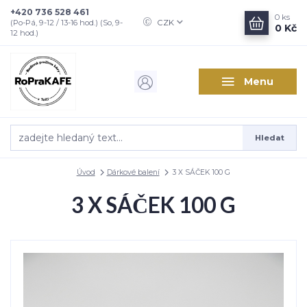
+420 736 528 461
0
ks
CZK
(Po-Pá, 9-12 / 13-16 hod.) (So, 9-
0 Kč
12 hod.)
Menu
Hledat
Úvod
Dárkové balení
3 X SÁČEK 100 G
3 X SÁČEK 100 G