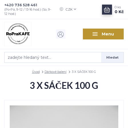
+420 736 528 461
0
ks
CZK
(Po-Pá, 9-12 / 13-16 hod.) (So, 9-
0 Kč
12 hod.)
Menu
Hledat
Úvod
Dárkové balení
3 X SÁČEK 100 G
3 X SÁČEK 100 G