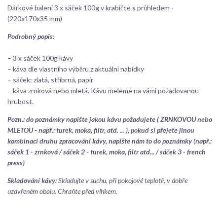
Dárkové balení 3 x sáček 100g v krabičce s průhledem -
(220x170x35 mm)
Podrobný popis:
– 3 x sáček 100g kávy
– káva dle vlastního výběru z aktuální nabídky
– sáček: zlatá, stříbrná, papír
– káva zrnková nebo mletá. Kávu meleme na vámi požadovanou
hrubost.
Pozn.: do poznámky napište jakou kávu požadujete ( ZRNKOVOU nebo
MLETOU - např.: turek, moka, filtr, atd. ... ), pokud si přejete jinou
kombinaci druhu zpracování kávy, napište nám to do poznámky (např.:
sáček 1 - zrnková / sáček 2 - turek, moka, filtr atd... / sáček 3 - french
press)
Skladování kávy:
Skladujte v suchu, při pokojové teplotě, v dobře
uzavřeném obalu. Chraňte před vlhkem.