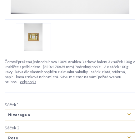
Čerstvě pražená jednodruhová 100% Arabica Dárkové balení 3 x sáček 100g v
krabičce s průhledem - (220x170x35 mm) Podrobný popis:– 3 x sáček 100g
kávy– káva dle vlastního výběru z aktuální nabídky– sáček: zlatá, stříbrná,
papír– káva zrnková nebo mletá. Kávu meleme na vámi požadovanou
hrubos...
celý popis
Sáček 1
Sáček 2