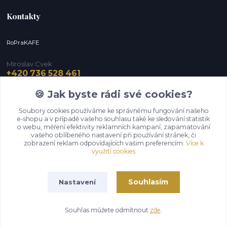
Kontakty
RoPraKAFE
Miroslav Cvek
+420 736 528 461
(Po-Pá, 9-12 / 13-16 hod.) (So, 9-12 hod.)
🍪 Jak byste rádi své cookies?
info@roprakafe.cz
Soubory cookies používáme ke správnému fungování našeho
e-shopu a v případě vašeho souhlasu také ke sledování statistik
o webu, měření efektivity reklamních kampaní, zapamatování
vašeho oblíbeného nastavení při používání stránek, či
zobrazení reklam odpovídajících vašim preferencím.
Více k
využití cookies
Souhlasím
Nastavení
Upravit sběr cookies.
Souhlas můžete odmítnout
zde
.
Vytvořeno na
Eshop-rychle.cz