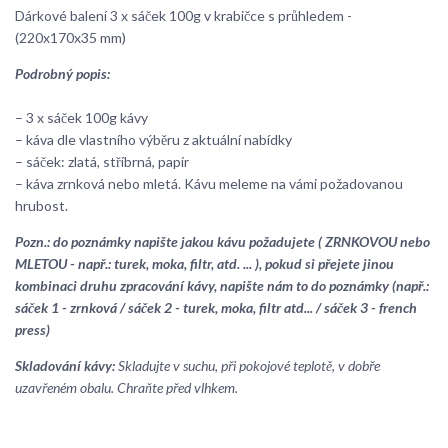
Dárkové balení 3 x sáček 100g v krabičce s průhledem -
(220x170x35 mm)
Podrobný popis:
– 3 x sáček 100g kávy
– káva dle vlastního výběru z aktuální nabídky
– sáček: zlatá, stříbrná, papír
– káva zrnková nebo mletá. Kávu meleme na vámi požadovanou
hrubost.
Pozn.: do poznámky napište jakou kávu požadujete ( ZRNKOVOU nebo
MLETOU - např.: turek, moka, filtr, atd. ... ), pokud si přejete jinou
kombinaci druhu zpracování kávy, napište nám to do poznámky (např.:
sáček 1 - zrnková / sáček 2 - turek, moka, filtr atd... / sáček 3 - french
press)
Skladování kávy:
Skladujte v suchu, při pokojové teplotě, v dobře
uzavřeném obalu. Chraňte před vlhkem.