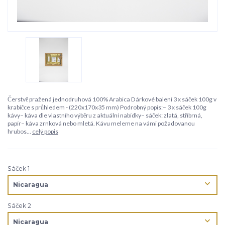
Čerstvě pražená jednodruhová 100% Arabica Dárkové balení 3 x sáček 100g v
krabičce s průhledem - (220x170x35 mm) Podrobný popis:– 3 x sáček 100g
kávy– káva dle vlastního výběru z aktuální nabídky– sáček: zlatá, stříbrná,
papír– káva zrnková nebo mletá. Kávu meleme na vámi požadovanou
hrubos...
celý popis
Sáček 1
Sáček 2