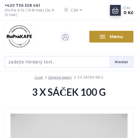
+420 736 528 461
0
ks
CZK
(Po-Pá, 9-12 / 13-16 hod.) (So, 9-
0 Kč
12 hod.)
Menu
Hledat
Úvod
Dárkové balení
3 X SÁČEK 100 G
3 X SÁČEK 100 G