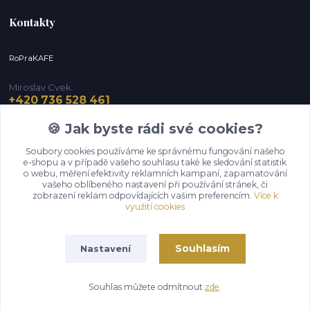
Kontakty
RoPraKAFE
Miroslav Cvek
+420 736 528 461
(Po-Pá, 9-12 / 13-16 hod.) (So, 9-12 hod.)
🍪 Jak byste rádi své cookies?
info@roprakafe.cz
Soubory cookies používáme ke správnému fungování našeho
e-shopu a v případě vašeho souhlasu také ke sledování statistik
o webu, měření efektivity reklamních kampaní, zapamatování
vašeho oblíbeného nastavení při používání stránek, či
zobrazení reklam odpovídajících vašim preferencím.
Více k
využití cookies
Souhlasím
Nastavení
Upravit sběr cookies.
Souhlas můžete odmítnout
zde
.
Vytvořeno na
Eshop-rychle.cz