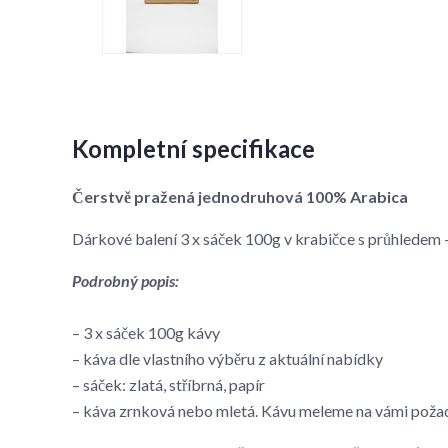
Kompletní specifikace
Čerstvě pražená jednodruhová 100% Arabica
Dárkové balení 3 x sáček 100g v krabičce s průhlede
Podrobný popis:
– 3 x sáček 100g kávy
– káva dle vlastního výběru z aktuální nabídky
– sáček: zlatá, stříbrná, papír
– káva zrnková nebo mletá. Kávu meleme na vámi poža