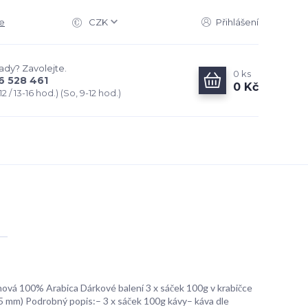
e
CZK
Přihlášení
rady? Zavolejte.
0
ks
6 528 461
0 Kč
2 / 13-16 hod.) (So, 9-12 hod.)
ová 100% Arabica Dárkové balení 3 x sáček 100g v krabičce
 mm) Podrobný popis:– 3 x sáček 100g kávy– káva dle