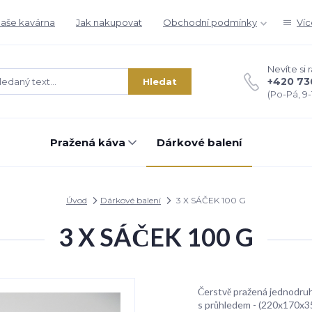
aše kavárna
Jak nakupovat
Obchodní podmínky
Víc
Nevíte si 
+420 73
Hledat
(Po-Pá, 9-1
Pražená káva
Dárkové balení
Úvod
Dárkové balení
3 X SÁČEK 100 G
3 X SÁČEK 100 G
Čerstvě pražená jednodruh
s průhledem - (220x170x35