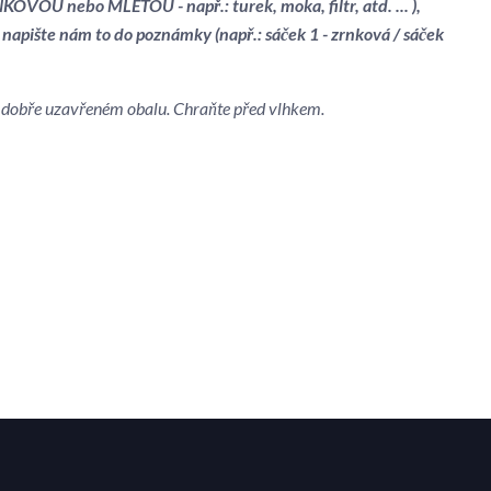
OVOU nebo MLETOU - např.: turek, moka, filtr, atd. ... ),
 napište nám to do poznámky (např.: sáček 1 - zrnková / sáček
 v dobře uzavřeném obalu. Chraňte před vlhkem.