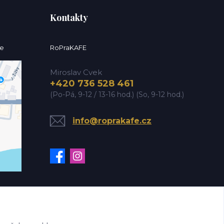
Kontakty
ce
RoPraKAFE
Miroslav Cvek
+420 736 528 461
(Po-Pá, 9-12 / 13-16 hod.) (So, 9-12 hod.)
info@roprakafe.cz