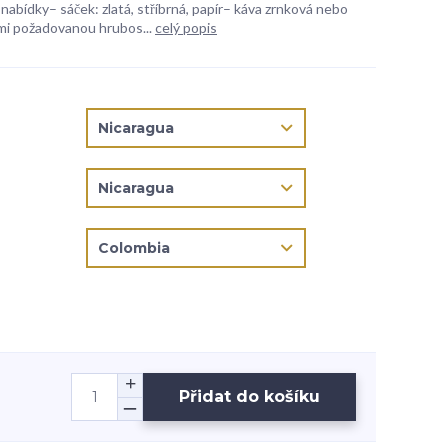
 nabídky– sáček: zlatá, stříbrná, papír– káva zrnková nebo
mi požadovanou hrubos...
celý popis
Přidat do košíku