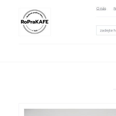
O nás
N