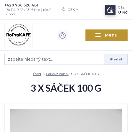
+420 736 528 461
0
ks
CZK
(Po-Pá, 9-12 / 13-16 hod.) (So, 9-
0 Kč
12 hod.)
Menu
Hledat
Úvod
Dárkové balení
3 X SÁČEK 100 G
3 X SÁČEK 100 G