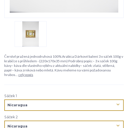
Čerstvě pražená jednodruhová 100% Arabica Dárkové balení 3 x sáček 100g v
krabičce s průhledem - (220x170x35 mm) Podrobný popis:– 3 x sáček 100g
kávy– káva dle vlastního výběru z aktuální nabídky– sáček: zlatá, stříbrná,
papír– káva zrnková nebo mletá. Kávu meleme na vámi požadovanou
hrubos...
celý popis
Sáček 1
Sáček 2