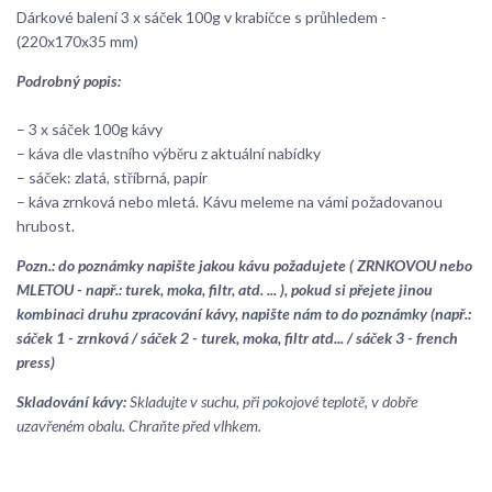
Dárkové balení 3 x sáček 100g v krabičce s průhledem -
(220x170x35 mm)
Podrobný popis:
– 3 x sáček 100g kávy
– káva dle vlastního výběru z aktuální nabídky
– sáček: zlatá, stříbrná, papír
– káva zrnková nebo mletá. Kávu meleme na vámi požadovanou
hrubost.
Pozn.: do poznámky napište jakou kávu požadujete ( ZRNKOVOU nebo
MLETOU - např.: turek, moka, filtr, atd. ... ), pokud si přejete jinou
kombinaci druhu zpracování kávy, napište nám to do poznámky (např.:
sáček 1 - zrnková / sáček 2 - turek, moka, filtr atd... / sáček 3 - french
press)
Skladování kávy:
Skladujte v suchu, při pokojové teplotě, v dobře
uzavřeném obalu. Chraňte před vlhkem.