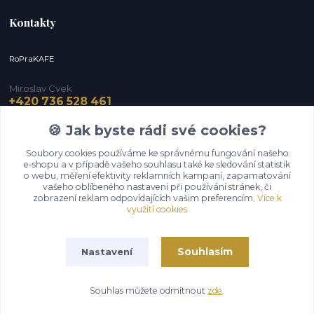
Kontakty
RoPraKAFE
Miroslav Cvek
+420 736 528 461
(Po-Pá, 9-12 / 13-16 hod.) (So, 9-12 hod.)
🍪 Jak byste rádi své cookies?
info@roprakafe.cz
Soubory cookies používáme ke správnému fungování našeho
e-shopu a v případě vašeho souhlasu také ke sledování statistik
o webu, měření efektivity reklamních kampaní, zapamatování
vašeho oblíbeného nastavení při používání stránek, či
zobrazení reklam odpovídajících vašim preferencím.
Více k
využití cookies
Souhlasím
Nastavení
Upravit sběr cookies.
Souhlas můžete odmítnout
zde
.
Vytvořeno na
Eshop-rychle.cz