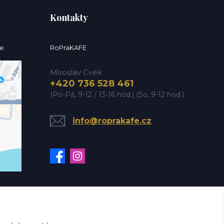
Kontakty
ce
RoPraKAFE
Miroslav Cvek
+420 736 528 461
(Po-Pá, 9-12 / 13-16 hod.) (So, 9-12 hod.)
info@roprakafe.cz