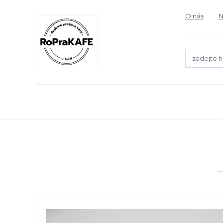
O nás
N