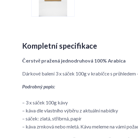
Kompletní specifikace
Čerstvě pražená jednodruhová 100% Arabica
Dárkové balení 3 x sáček 100g v krabičce s průhlede
Podrobný popis:
– 3 x sáček 100g kávy
– káva dle vlastního výběru z aktuální nabídky
– sáček: zlatá, stříbrná, papír
– káva zrnková nebo mletá. Kávu meleme na vámi poža