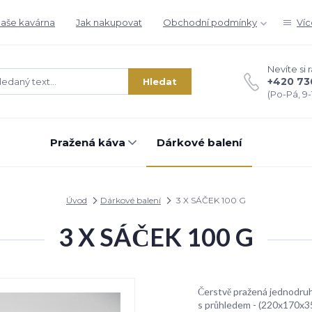
aše kavárna
Jak nakupovat
Obchodní podmínky
Víc
Nevíte si 
+420 73
Hledat
(Po-Pá, 9-1
Pražená káva
Dárkové balení
Úvod
Dárkové balení
3 X SÁČEK 100 G
3 X SÁČEK 100 G
Čerstvě pražená jednodruh
s průhledem - (220x170x35