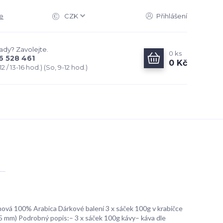
e
CZK
Přihlášení
rady? Zavolejte.
0
ks
6 528 461
0 Kč
2 / 13-16 hod.) (So, 9-12 hod.)
ová 100% Arabica Dárkové balení 3 x sáček 100g v krabičce
 mm) Podrobný popis:– 3 x sáček 100g kávy– káva dle