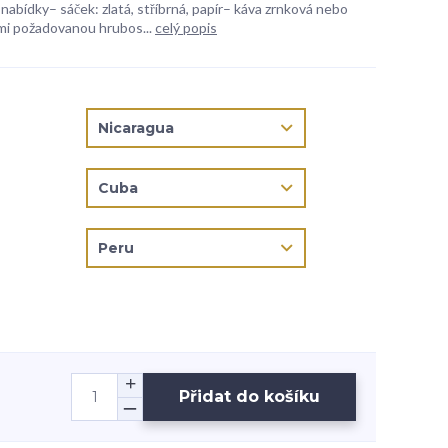
 nabídky– sáček: zlatá, stříbrná, papír– káva zrnková nebo
mi požadovanou hrubos...
celý popis
Přidat do košíku