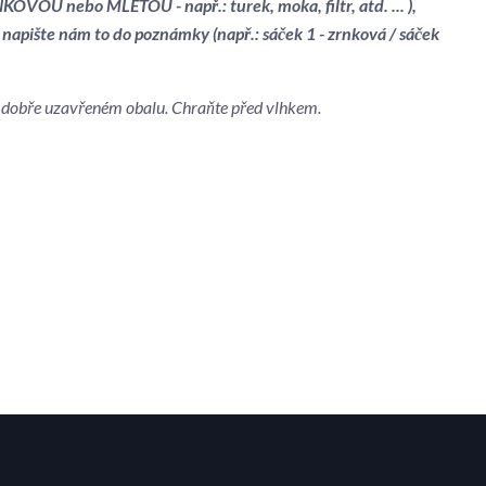
OVOU nebo MLETOU - např.: turek, moka, filtr, atd. ... ),
 napište nám to do poznámky (např.: sáček 1 - zrnková / sáček
 v dobře uzavřeném obalu. Chraňte před vlhkem.