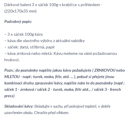
Dárkové balení 3 x sáček 100g v krabičce s průhledem -
(220x170x35 mm)
Podrobný popis:
– 3 x sáček 100g kávy
– káva dle vlastního výběru z aktuální nabídky
– sáček: zlatá, stříbrná, papír
– káva zrnková nebo mletá. Kávu meleme na vámi požadovanou
hrubost.
Pozn.: do poznámky napište jakou kávu požadujete ( ZRNKOVOU nebo
MLETOU - např.: turek, moka, filtr, atd. ... ), pokud si přejete jinou
kombinaci druhu zpracování kávy, napište nám to do poznámky (např.:
sáček 1 - zrnková / sáček 2 - turek, moka, filtr atd... / sáček 3 - french
press)
Skladování kávy:
Skladujte v suchu, při pokojové teplotě, v dobře
uzavřeném obalu. Chraňte před vlhkem.