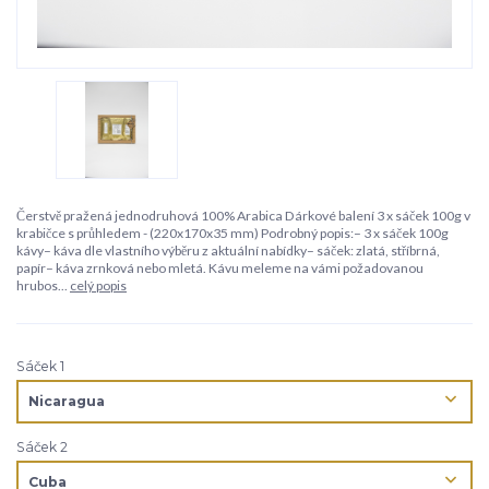
Čerstvě pražená jednodruhová 100% Arabica Dárkové balení 3 x sáček 100g v
krabičce s průhledem - (220x170x35 mm) Podrobný popis:– 3 x sáček 100g
kávy– káva dle vlastního výběru z aktuální nabídky– sáček: zlatá, stříbrná,
papír– káva zrnková nebo mletá. Kávu meleme na vámi požadovanou
hrubos...
celý popis
Sáček 1
Sáček 2