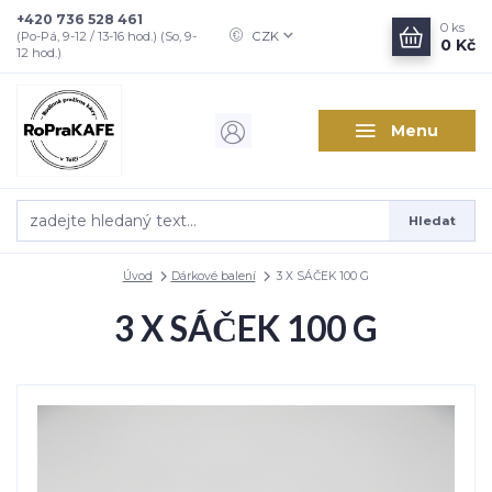
+420 736 528 461
0
ks
CZK
(Po-Pá, 9-12 / 13-16 hod.) (So, 9-
0 Kč
12 hod.)
Menu
Hledat
Úvod
Dárkové balení
3 X SÁČEK 100 G
3 X SÁČEK 100 G