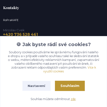
Kontakty
RoPraKAFE
Miroslav Cvek
+420 736 528 461
(Po-Pá, 9-12 / 13-16 hod.) (So, 9-12 hod.)
🍪 Jak byste rádi své cookies?
info@roprakafe.cz
Soubory cookies používáme ke správnému fungování našeho
e-shopu a v případě vašeho souhlasu také ke sledování statistik
o webu, měření efektivity reklamních kampaní, zapamatování
vašeho oblíbeného nastavení při používání stránek, či
zobrazení reklam odpovídajících vašim preferencím.
Více k
využití cookies
Souhlasím
Nastavení
Upravit sběr cookies.
Souhlas můžete odmítnout
zde
.
Vytvořeno na
Eshop-rychle.cz