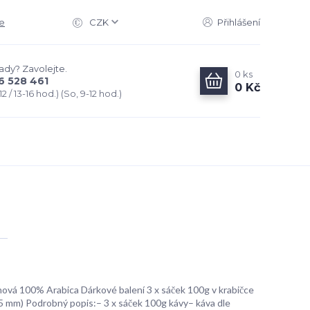
e
CZK
Přihlášení
rady? Zavolejte.
0
ks
6 528 461
0 Kč
2 / 13-16 hod.) (So, 9-12 hod.)
ová 100% Arabica Dárkové balení 3 x sáček 100g v krabičce
 mm) Podrobný popis:– 3 x sáček 100g kávy– káva dle