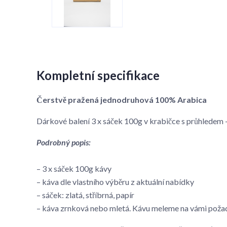
Kompletní specifikace
Čerstvě pražená jednodruhová 100% Arabica
Dárkové balení 3 x sáček 100g v krabičce s průhlede
Podrobný popis:
– 3 x sáček 100g kávy
– káva dle vlastního výběru z aktuální nabídky
– sáček: zlatá, stříbrná, papír
– káva zrnková nebo mletá. Kávu meleme na vámi poža