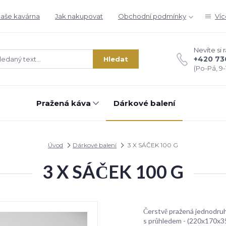
aše kavárna
Jak nakupovat
Obchodní podmínky
Víc
Nevíte si 
+420 73
Hledat
(Po-Pá, 9-1
Pražená káva
Dárkové balení
Úvod
Dárkové balení
3 X SÁČEK 100 G
3 X SÁČEK 100 G
Čerstvě pražená jednodruh
s průhledem - (220x170x35