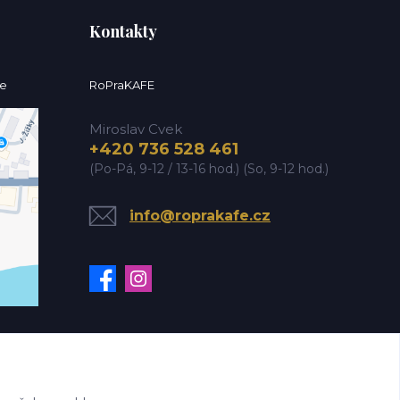
Kontakty
ce
RoPraKAFE
Miroslav Cvek
+420 736 528 461
(Po-Pá, 9-12 / 13-16 hod.) (So, 9-12 hod.)
info@roprakafe.cz