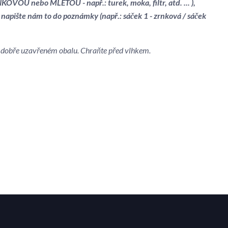
OVOU nebo MLETOU - např.: turek, moka, filtr, atd. ... ),
 napište nám to do poznámky (např.: sáček 1 - zrnková / sáček
 v dobře uzavřeném obalu. Chraňte před vlhkem.