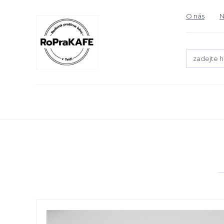
O nás
N