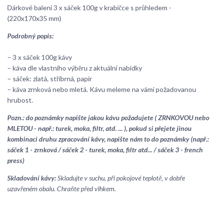
Dárkové balení 3 x sáček 100g v krabičce s průhledem -
(220x170x35 mm)
Podrobný popis:
– 3 x sáček 100g kávy
– káva dle vlastního výběru z aktuální nabídky
– sáček: zlatá, stříbrná, papír
– káva zrnková nebo mletá. Kávu meleme na vámi požadovanou
hrubost.
Pozn.: do poznámky napište jakou kávu požadujete ( ZRNKOVOU nebo
MLETOU - např.: turek, moka, filtr, atd. ... ), pokud si přejete jinou
kombinaci druhu zpracování kávy, napište nám to do poznámky (např.:
sáček 1 - zrnková / sáček 2 - turek, moka, filtr atd... / sáček 3 - french
press)
Skladování kávy:
Skladujte v suchu, při pokojové teplotě, v dobře
uzavřeném obalu. Chraňte před vlhkem.