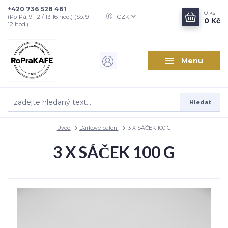
+420 736 528 461
0
ks
CZK
(Po-Pá, 9-12 / 13-16 hod.) (So, 9-
0 Kč
12 hod.)
Menu
Hledat
Úvod
Dárkové balení
3 X SÁČEK 100 G
3 X SÁČEK 100 G