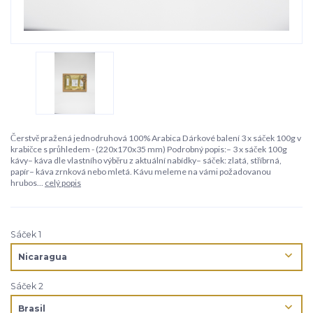
Čerstvě pražená jednodruhová 100% Arabica Dárkové balení 3 x sáček 100g v
krabičce s průhledem - (220x170x35 mm) Podrobný popis:– 3 x sáček 100g
kávy– káva dle vlastního výběru z aktuální nabídky– sáček: zlatá, stříbrná,
papír– káva zrnková nebo mletá. Kávu meleme na vámi požadovanou
hrubos...
celý popis
Sáček 1
Sáček 2