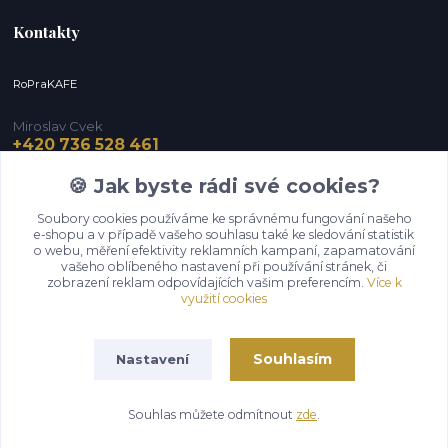
Kontakty
RoPraKAFE
Miroslav Cvek
+420 736 528 461
(Po-Pá, 9-12 / 13-16 hod.) (So, 9-12 hod.)
🍪 Jak byste rádi své cookies?
info@roprakafe.cz
Soubory cookies používáme ke správnému fungování našeho
e-shopu a v případě vašeho souhlasu také ke sledování statistik
o webu, měření efektivity reklamních kampaní, zapamatování
vašeho oblíbeného nastavení při používání stránek, či
zobrazení reklam odpovídajících vašim preferencím.
Více k
využití cookies
Souhlasím
Nastavení
Upravit sběr cookies.
Souhlas můžete odmítnout
zde
.
Vytvořeno na
Eshop-rychle.cz