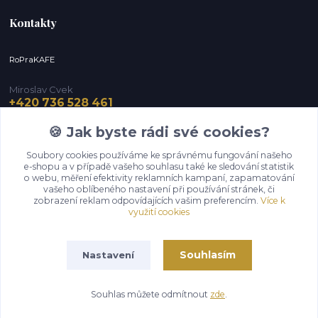
Kontakty
RoPraKAFE
Miroslav Cvek
+420 736 528 461
(Po-Pá, 9-12 / 13-16 hod.) (So, 9-12 hod.)
🍪 Jak byste rádi své cookies?
info@roprakafe.cz
Soubory cookies používáme ke správnému fungování našeho
e-shopu a v případě vašeho souhlasu také ke sledování statistik
o webu, měření efektivity reklamních kampaní, zapamatování
vašeho oblíbeného nastavení při používání stránek, či
zobrazení reklam odpovídajících vašim preferencím.
Více k
využití cookies
Souhlasím
Nastavení
Upravit sběr cookies.
Souhlas můžete odmítnout
zde
.
Vytvořeno na
Eshop-rychle.cz