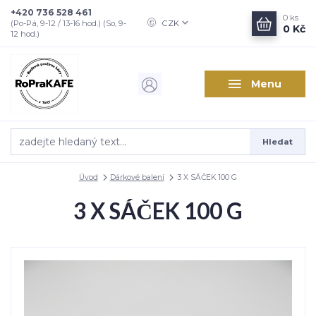
+420 736 528 461
0
ks
CZK
(Po-Pá, 9-12 / 13-16 hod.) (So, 9-
0 Kč
12 hod.)
Menu
Hledat
Úvod
Dárkové balení
3 X SÁČEK 100 G
3 X SÁČEK 100 G