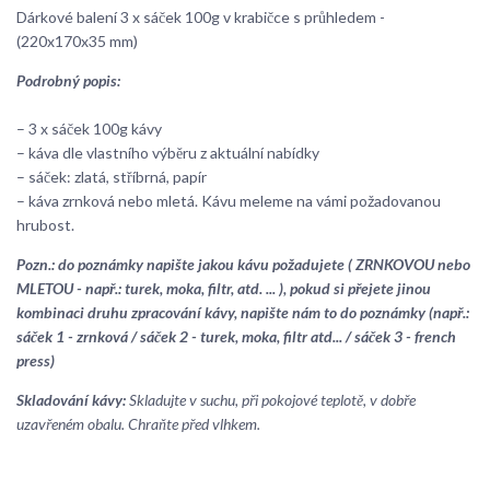
Dárkové balení 3 x sáček 100g v krabičce s průhledem -
(220x170x35 mm)
Podrobný popis:
– 3 x sáček 100g kávy
– káva dle vlastního výběru z aktuální nabídky
– sáček: zlatá, stříbrná, papír
– káva zrnková nebo mletá. Kávu meleme na vámi požadovanou
hrubost.
Pozn.: do poznámky napište jakou kávu požadujete ( ZRNKOVOU nebo
MLETOU - např.: turek, moka, filtr, atd. ... ), pokud si přejete jinou
kombinaci druhu zpracování kávy, napište nám to do poznámky (např.:
sáček 1 - zrnková / sáček 2 - turek, moka, filtr atd... / sáček 3 - french
press)
Skladování kávy:
Skladujte v suchu, při pokojové teplotě, v dobře
uzavřeném obalu. Chraňte před vlhkem.