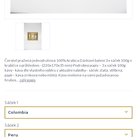
Čerstvě pražená jednodruhová 100% Arabica Dárkové balení 3 x sáček 100g v
krabičce s průhledem - (220x170x35 mm) Podrobný popis:– 3 x sáček 100g
kávy– káva dle vlastního výběru z aktuální nabídky– sáček: zlatá, stříbrná,
papír– káva zrnková nebo mletá. Kávu meleme na vámi požadovanou
hrubos...
celý popis
Sáček 1
Sáček 2