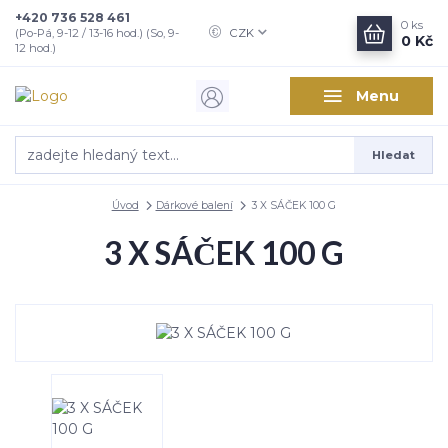
+420 736 528 461
0
ks
CZK
(Po-Pá, 9-12 / 13-16 hod.) (So, 9-
0 Kč
12 hod.)
Menu
Hledat
Úvod
Dárkové balení
3 X SÁČEK 100 G
3 X SÁČEK 100 G