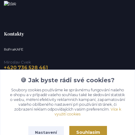
Kontakty
RoPraKAFE
Miroslav Cvek
+420 736 528 461
(Po-Pá, 9-12 / 13-16 hod.) (So, 9-12 hod.)
🍪 Jak byste rádi své cookies?
info@roprakafe.cz
Soubory cookies používáme ke správnému fungování našeho
e-shopu a v případě vašeho souhlasu také ke sledování statistik
o webu, měření efektivity reklamních kampaní, zapamatování
vašeho oblíbeného nastavení při používání stránek, či
zobrazení reklam odpovídajících vašim preferencím.
Více k
využití cookies
Souhlasím
Nastavení
Upravit sběr cookies.