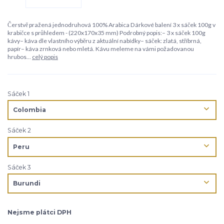
Čerstvě pražená jednodruhová 100% Arabica Dárkové balení 3 x sáček 100g v
krabičce s průhledem - (220x170x35 mm) Podrobný popis:– 3 x sáček 100g
kávy– káva dle vlastního výběru z aktuální nabídky– sáček: zlatá, stříbrná,
papír– káva zrnková nebo mletá. Kávu meleme na vámi požadovanou
hrubos...
celý popis
Sáček 1
Sáček 2
Sáček 3
Nejsme plátci DPH