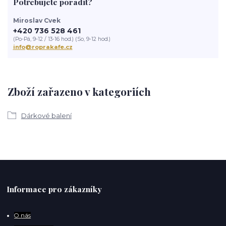
Potřebujete poradit?
Miroslav Cvek
+420 736 528 461
(Po-Pá, 9-12 / 13-16 hod.) (So, 9-12 hod.)
info@roprakafe.cz
Zboží zařazeno v kategoriích
Dárkové balení
Informace pro zákazníky
O
nás