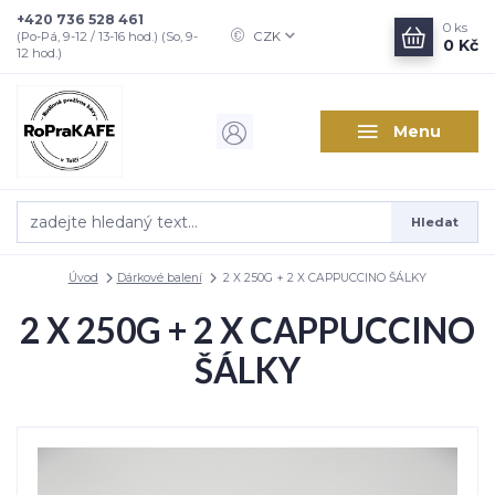
+420 736 528 461
0
ks
CZK
(Po-Pá, 9-12 / 13-16 hod.) (So, 9-
0 Kč
12 hod.)
Menu
Hledat
Úvod
Dárkové balení
2 X 250G + 2 X CAPPUCCINO ŠÁLKY
2 X 250G + 2 X CAPPUCCINO
ŠÁLKY