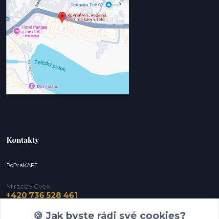
Kontakty
RoPraKAFE
Miroslav Cvek
+420 736 528 461
(Po-Pá, 9-12 / 13-16 hod.) (So, 9-12 hod.)
🍪 Jak byste rádi své cookies?