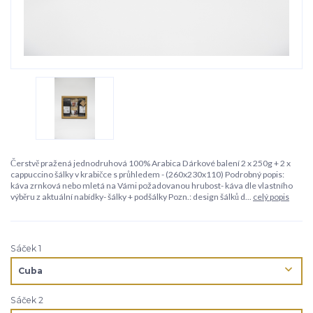
Čerstvě pražená jednodruhová 100% Arabica Dárkové balení 2 x 250g + 2 x
cappuccino šálky v krabičce s průhledem - (260x230x110) Podrobný popis:
káva zrnková nebo mletá na Vámi požadovanou hrubost- káva dle vlastního
výběru z aktuální nabídky- šálky + podšálky Pozn.: design šálků d...
celý popis
Sáček 1
Sáček 2